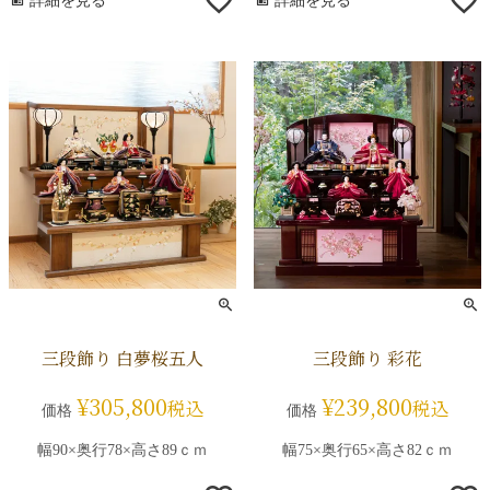
詳細を見る
詳細を見る
三段飾り 白夢桜五人
三段飾り 彩花
¥
305,800
¥
239,800
税込
税込
価格
価格
幅90×奥行78×高さ89ｃｍ
幅75×奥行65×高さ82ｃｍ