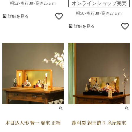
オンラインショップ完売
幅52×奥行30×高さ25ｃｍ
幅50×奥行30×高さ27ｃｍ
詳細を見る
詳細を見る
木目込人形 賢一 瑞宝 正絹
龍村裂 親王飾り 糸屋輪宝