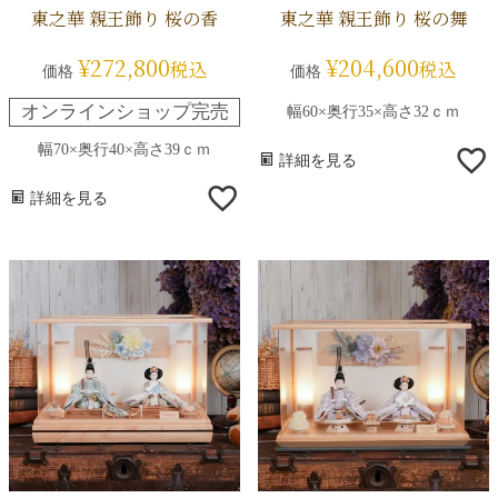
東之華 親王飾り 桜の香
東之華 親王飾り 桜の舞
¥
272,800
¥
204,600
税込
税込
価格
価格
オンラインショップ完売
幅60×奥行35×高さ32ｃｍ
幅70×奥行40×高さ39ｃｍ
詳細を見る
詳細を見る