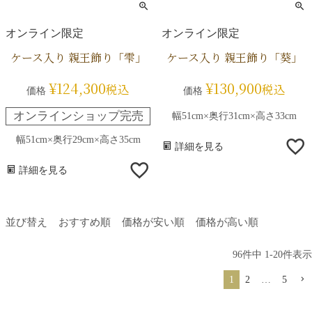
オンライン限定
オンライン限定
ケース入り 親王飾り「雫」
ケース入り 親王飾り「葵」
¥
124,300
¥
130,900
税込
税込
価格
価格
オンラインショップ完売
幅51cm×奥行31cm×高さ33cm
幅51cm×奥行29cm×高さ35cm
詳細を見る
詳細を見る
並び替え
おすすめ順
価格が安い順
価格が高い順
96
件中
1
-
20
件表示
1
2
…
5