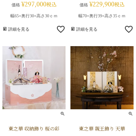
¥
297,000
¥
229,900
税込
税込
価格
価格
幅65×奥行30×高さ30ｃｍ
幅70×奥行39×高さ35ｃｍ
詳細を見る
詳細を見る
東之華 収納飾り 桜の彩
東之華 親王飾り 天華