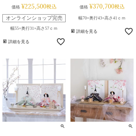
¥
225,500
¥
370,700
税込
税込
価格
価格
オンラインショップ完売
幅70×奥行43×高さ41ｃｍ
幅55×奥行31×高さ57ｃｍ
詳細を見る
詳細を見る