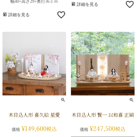
幅40×高さ29×奥行36ｃｍ
詳細を見る
詳細を見る
木目込人形 喜久絵 星愛
木目込人形 賢一 以和喜 正絹
¥
149,600
¥
247,500
税込
税込
価格
価格