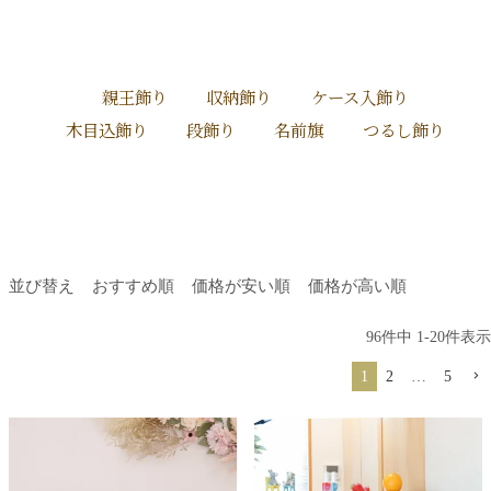
親王飾り
収納飾り
ケース入飾り
木目込飾り
段飾り
名前旗
つるし飾り
並び替え
おすすめ順
価格が安い順
価格が高い順
96
件中
1
-
20
件表示
1
2
…
5