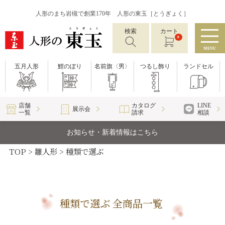
人形のまち岩槻で創業170年 人形の東玉［とうぎょく］
検索
カート
0
MENU
五月人形
鯉のぼり
名前旗〈男〉
つるし飾り
ランドセル
店舗
カタログ
LINE
展示会
一覧
請求
相談
お知らせ・新着情報はこちら
TOP
雛人形
種類で選ぶ
種類で選ぶ 全商品一覧