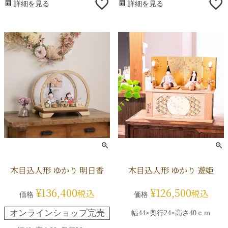
詳細を見る
詳細を見る
木目込人形 ゆかり 明日香
木目込人形 ゆかり 遊姫
¥
136,400
¥
126,500
税込
税込
価格
価格
オンラインショップ完売
幅44×奥行24×高さ40ｃｍ