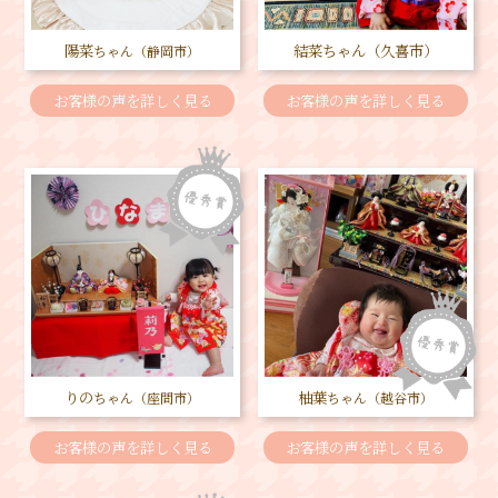
陽菜
結菜
ちゃん（久喜市）
ちゃん（静岡市）
お客様の声を詳しく見る
お客様の声を詳しく見る
りの
柚葉
ちゃん（座間市）
ちゃん（越谷市）
お客様の声を詳しく見る
お客様の声を詳しく見る