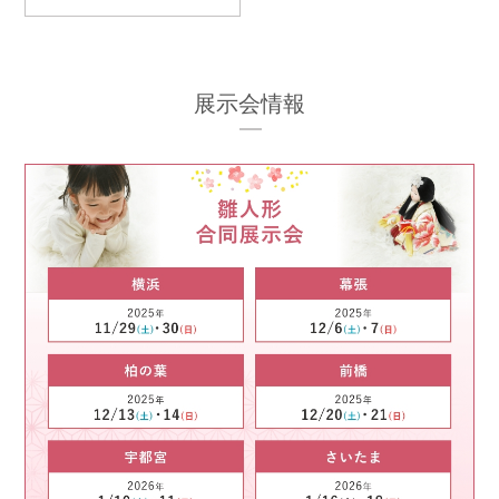
展示会情報