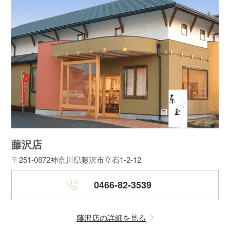
藤沢店
〒251-0872
神奈川県藤沢市立石1-2-12
0466-82-3539
藤沢店の詳細を見る