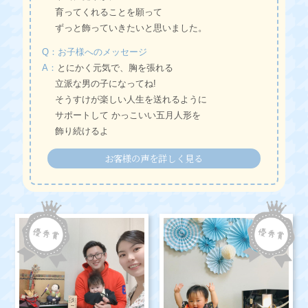
育ってくれることを願って
ずっと飾っていきたいと思いました。
Q：お子様へのメッセージ
A：
とにかく元気で、胸を張れる
立派な男の子になってね!
そうすけが楽しい人生を送れるように
サポートして
かっこいい五月人形を
飾り続けるよ
お客様の声を詳しく見る