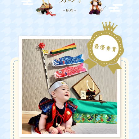
– BOY –