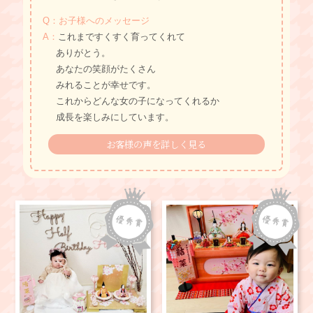
Q：お子様へのメッセージ
A：
これまですくすく育ってくれて
ありがとう。
あなたの笑顔がたくさん
みれることが幸せです。
これからどんな女の子になってくれるか
成長を楽しみにしています。
お客様の声を詳しく見る