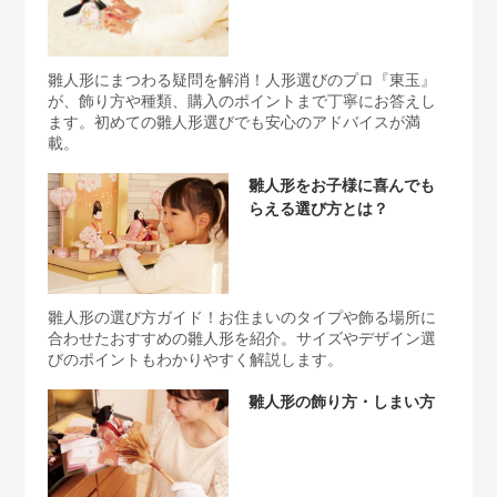
雛人形にまつわる疑問を解消！人形選びのプロ『東玉』
が、飾り方や種類、購入のポイントまで丁寧にお答えし
ます。初めての雛人形選びでも安心のアドバイスが満
載。
雛人形をお子様に喜んでも
らえる選び方とは？
雛人形の選び方ガイド！お住まいのタイプや飾る場所に
合わせたおすすめの雛人形を紹介。サイズやデザイン選
びのポイントもわかりやすく解説します。
雛人形の飾り方・しまい方