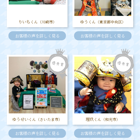
りいち
ゆう
くん（川崎市）
くん（東京都中央区）
お客様の声を詳しく見る
お客様の声を詳しく見る
ゆうせい
理玖
くん（さいたま市）
くん（和光市）
お客様の声を詳しく見る
お客様の声を詳しく見る