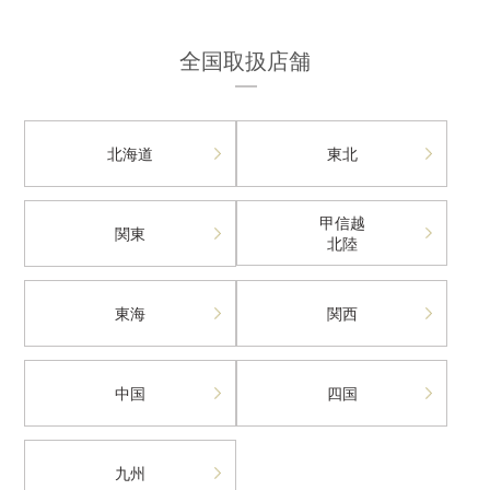
全国取扱店舗
北海道
東北
甲信越
関東
北陸
東海
関西
中国
四国
九州