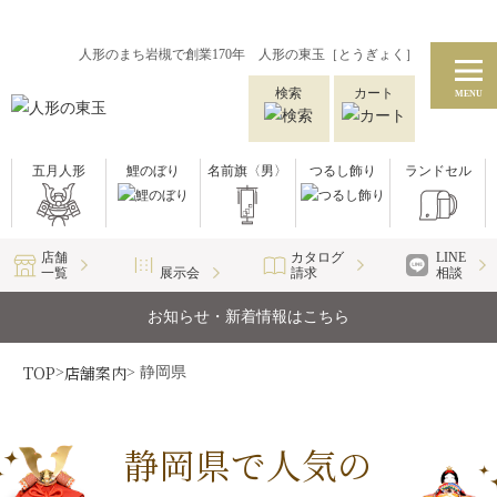
人形のまち岩槻で創業170年 人形の東玉［とうぎょく］
検索
カート
MENU
五月人形
鯉のぼり
名前旗〈男〉
つるし飾り
ランドセル
店舗
カタログ
LINE
一覧
展示会
請求
相談
お知らせ・新着情報はこちら
TOP
店舗案内
>
> 静岡県
静岡県で人気の