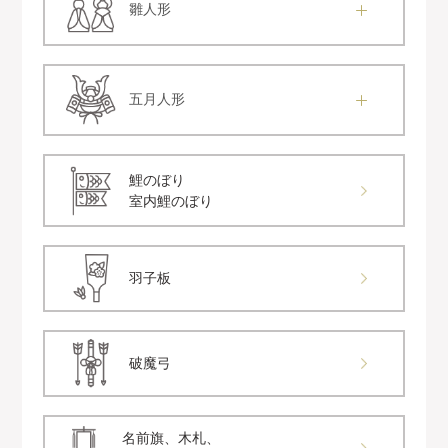
雛人形
五月人形
鯉のぼり
室内鯉のぼり
羽子板
破魔弓
名前旗、木札、