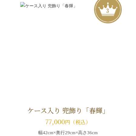
ケース入り 兜飾り「春輝」
77,000
円（税込）
幅42cm×奥行29cm×高さ36cm