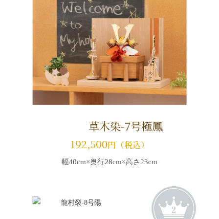
草木染-7号極鳳
192,500
円（税込）
幅40cm×奥行28cm×高さ23cm