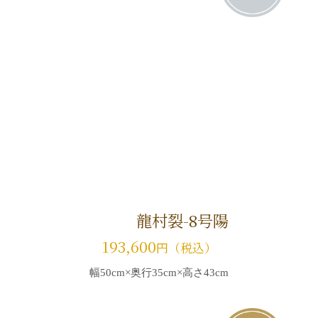
龍村裂-8号陽
193,600
円（税込）
幅50cm×奥行35cm×高さ43cm