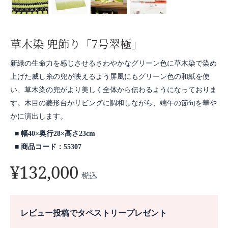
草木染 兜飾り「7号翠極」
新緑の生命力を感じさせるさわやかなグリーン色に草木染で染め
上げた威し糸の兜が映えるよう屏風にもグリーン色の和紙を使
い、草木染の兜がより美しく全体から伝わるようになっておりま
す。木目の菱形台がリビングに調和しながら、端午の節句を華や
かに演出します。
幅40×奥行28×高さ23cm
商品コード：55307
¥
132,000
税込
レビュー投稿でタペストリープレゼント