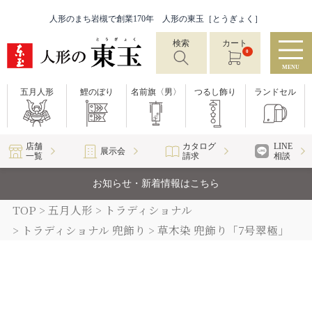
人形のまち岩槻で創業170年 人形の東玉［とうぎょく］
検索
カート
0
MENU
五月人形
鯉のぼり
名前旗〈男〉
つるし飾り
ランドセル
店舗
カタログ
LINE
展示会
一覧
請求
相談
お知らせ・新着情報はこちら
TOP
五月人形
トラディショナル
トラディショナル 兜飾り
草木染 兜飾り「7号翠極」