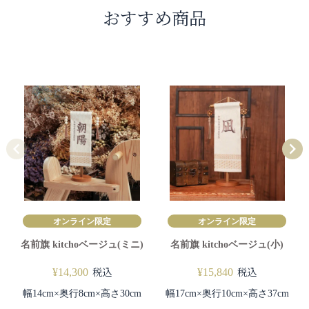
おすすめ商品
オンライン限定
オンライン限定
名前旗 kitchoベージュ(ミニ)
名前旗 kitchoベージュ(小)
税込
税込
¥
14,300
¥
15,840
幅14cm×奥行8cm×高さ30cm
幅17cm×奥行10cm×高さ37cm