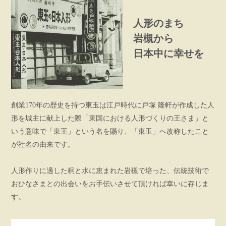
人形のまち
岩槻から
日本中に幸せを
創業170年の歴史を持つ東玉は江戸時代に戸塚 隆軒が作成した人
形を城主に献上した際「東国における人形づくりの王さま」と
いう意味で「東王」という名を賜り、「東玉」へ改称したこと
が社名の由来です。
人形作りに適した桐と水に恵まれた岩槻で培った、伝統技術で
おひなさまとの出会いをお手伝いさせて頂ければ幸いに存じま
す。