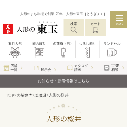
人形のまち岩槻で創業170年 人形の東玉［とうぎょく］
検索
カート
MENU
五月人形
鯉のぼり
名前旗〈男〉
つるし飾り
ランドセル
店舗
カタログ
LINE
一覧
展示会
請求
相談
お知らせ・新着情報はこちら
TOP
店舗案内
茨城県
>
>
>
人形の桜井
人形の桜井