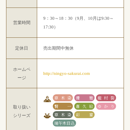
9：30～18：30（9月、10月は9:30～
営業時間
17:30）
定休日
売出期間中無休
ホームペ
http://ningyo-sakurai.com
ージ
草木染
優雅
龍村裂
賢一
喜久絵
ゆかり
取り扱い
草木染
彩宴
シリーズ
端午木目込