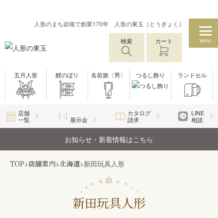
人形のまち岩槻で創業170年 人形の東玉［とうぎょく］
検索
カート
MENU
五月人形
鯉のぼり
名前旗〈男〉
つるし飾り
ランドセル
店舗
カタログ
LINE
一覧
展示会
請求
相談
お知らせ・新着情報はこちら
TOP
>
店舗案内
>
北海道
>
新田玩具人形
新田玩具人形