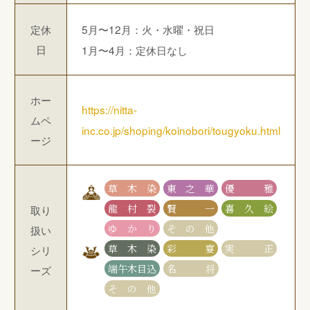
定休
5月〜12月：火・水曜・祝日
日
1月〜4月：定休日なし
ホー
https://nitta-
ムペ
inc.co.jp/shoping/koinobori/tougyoku.html
ージ
草木染
東之華
優雅
龍村裂
賢一
喜久絵
取り
ゆかり
その他
扱い
草木染
彩宴
実正
シリ
端午木目込
名将
ーズ
その他