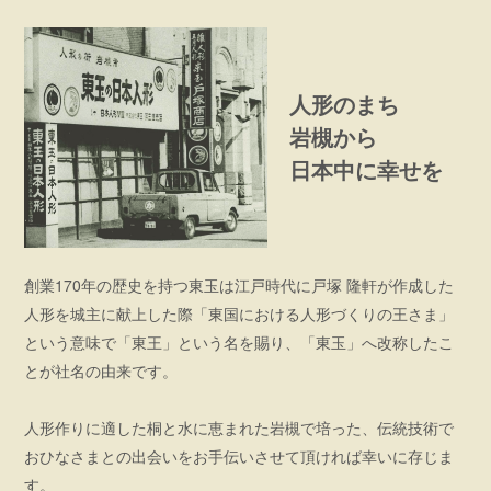
人形のまち
岩槻から
日本中に幸せを
創業170年の歴史を持つ東玉は江戸時代に戸塚 隆軒が作成した
人形を城主に献上した際「東国における人形づくりの王さま」
という意味で「東王」という名を賜り、「東玉」へ改称したこ
とが社名の由来です。
人形作りに適した桐と水に恵まれた岩槻で培った、伝統技術で
おひなさまとの出会いをお手伝いさせて頂ければ幸いに存じま
す。