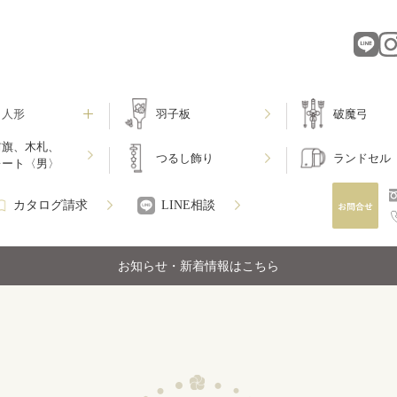
月人形
羽子板
破魔弓
前旗、木札、
つるし飾り
ランドセル
レート〈男〉
カタログ請求
LINE相談
お知らせ・新着情報はこちら