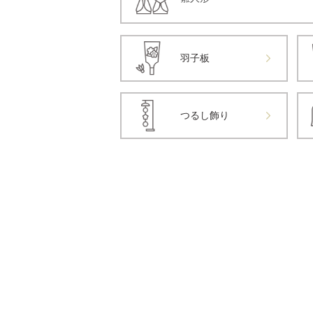
羽子板
つるし飾り