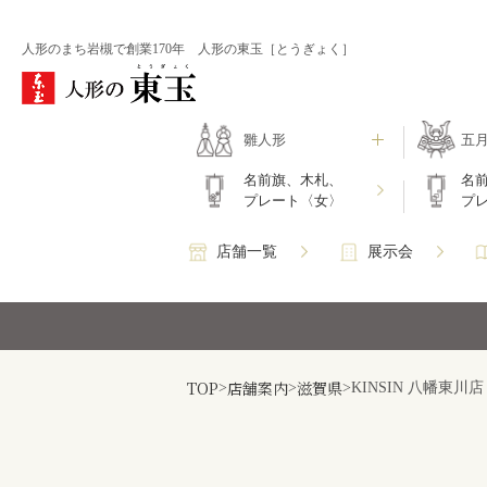
人形のまち岩槻で創業170年 人形の東玉［とうぎょく］
雛人形
五
名前旗、木札、
名
プレート〈女〉
プ
店舗一覧
展示会
TOP
店舗案内
滋賀県
>
>
>
KINSIN 八幡東川店