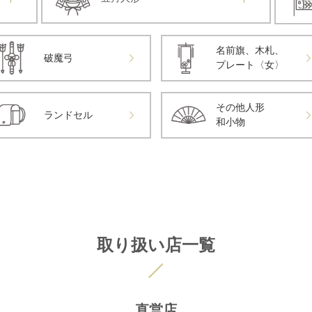
名前旗、木札、
破魔弓
プレート〈女〉
その他人形
ランドセル
和小物
取り扱い店一覧
直営店