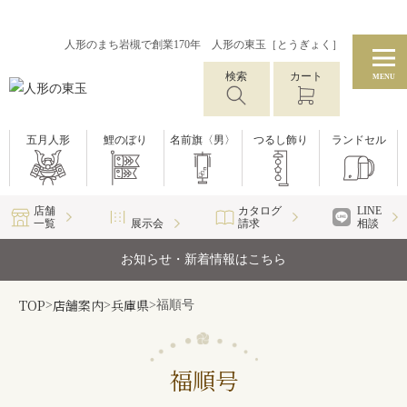
人形のまち岩槻で創業170年 人形の東玉［とうぎょく］
検索
カート
MENU
五月人形
鯉のぼり
名前旗〈男〉
つるし飾り
ランドセル
店舗
カタログ
LINE
一覧
展示会
請求
相談
お知らせ・新着情報はこちら
TOP
店舗案内
兵庫県
>
>
>
福順号
福順号