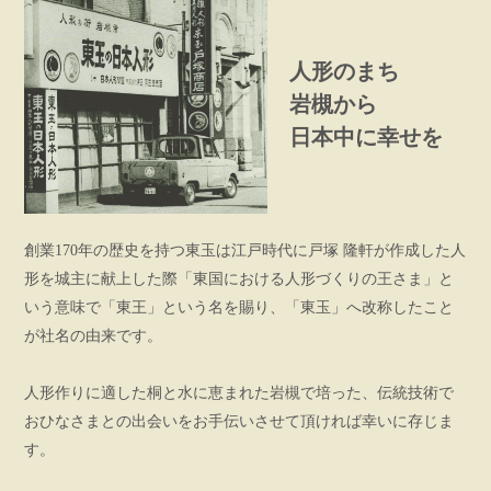
人形のまち
岩槻から
日本中に幸せを
創業170年の歴史を持つ東玉は江戸時代に戸塚 隆軒が作成した人
形を城主に献上した際「東国における人形づくりの王さま」と
いう意味で「東王」という名を賜り、「東玉」へ改称したこと
が社名の由来です。
人形作りに適した桐と水に恵まれた岩槻で培った、伝統技術で
おひなさまとの出会いをお手伝いさせて頂ければ幸いに存じま
す。