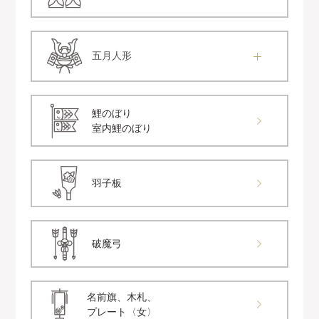
五月人形
鯉のぼり
室内鯉のぼり
羽子板
破魔弓
名前旗、木札、
プレート〈女〉