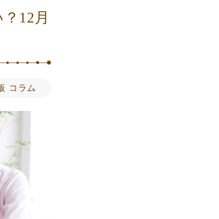
？12月
板 コラム