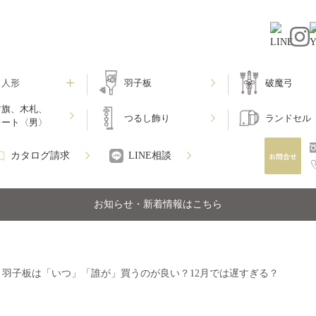
月人形
羽子板
破魔弓
前旗、木札、
つるし飾り
ランドセル
レート〈男〉
カタログ請求
LINE相談
お知らせ・新着情報はこちら
>
羽子板は「いつ」「誰が」買うのが良い？12月では遅すぎる？