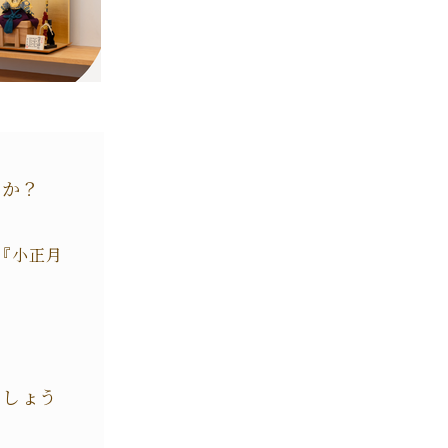
うか？
『小正月
でしょう