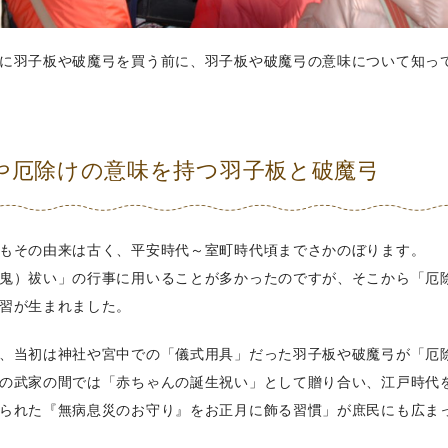
に羽子板や破魔弓を買う前に、羽子板や破魔弓の意味について知っ
や厄除けの意味を持つ羽子板と破魔弓
もその由来は古く、平安時代～室町時代頃までさかのぼります。
鬼）祓い」の行事に用いることが多かったのですが、そこから「厄
習が生まれました。
、当初は神社や宮中での「儀式用具」だった羽子板や破魔弓が「厄
の武家の間では「赤ちゃんの誕生祝い」として贈り合い、江戸時代
られた『無病息災のお守り』をお正月に飾る習慣」が庶民にも広ま