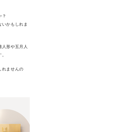
か？
ないかもしれま
雛人形や五月人
す。
しれませんの