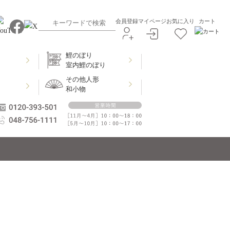
会員登録
マイページ
お気に入り
カート
鯉のぼり
室内鯉のぼり
その他人形
和小物