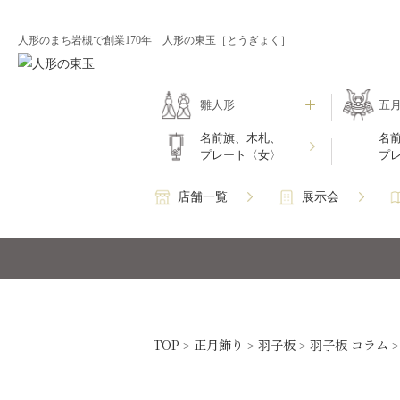
人形のまち岩槻で創業170年 人形の東玉［とうぎょく］
雛人形
五
名前旗、木札、
名
プレート〈女〉
プ
店舗一覧
展示会
TOP
正月飾り
羽子板
羽子板 コラム
>
>
>