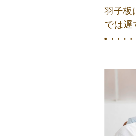
羽子板
では遅