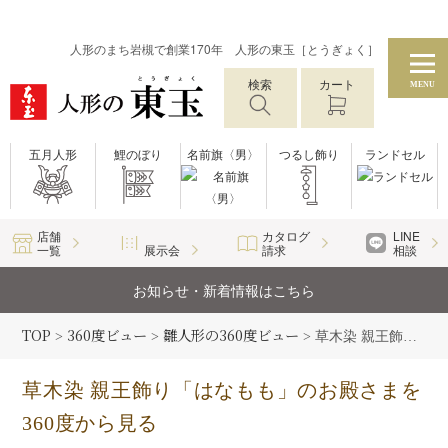
人形のまち岩槻で創業170年 人形の東玉［とうぎょく］
検索
カート
MENU
五月人形
鯉のぼり
名前旗〈男〉
つるし飾り
ランドセル
店舗
カタログ
LINE
一覧
展示会
請求
相談
お知らせ・新着情報はこちら
TOP
360度ビュー
雛人形の360度ビュー
>
>
>
草木染 親王飾り「はなもも」のお殿さまを360度から見る
草木染 親王飾り「はなもも」のお殿さまを
360度から見る