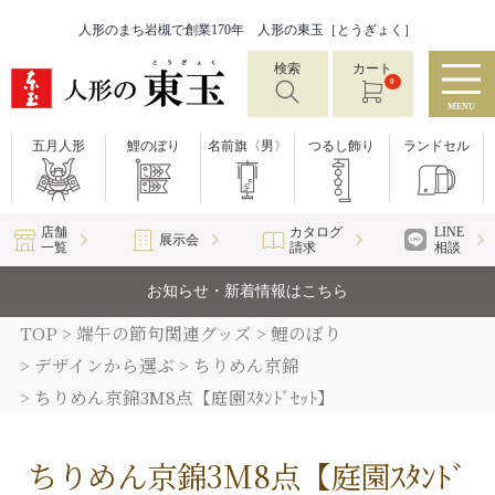
人形のまち岩槻で創業170年 人形の東玉［とうぎょく］
検索
カート
0
MENU
五月人形
鯉のぼり
名前旗〈男〉
つるし飾り
ランドセル
店舗
カタログ
LINE
展示会
一覧
請求
相談
お知らせ・新着情報はこちら
TOP
端午の節句関連グッズ
鯉のぼり
デザインから選ぶ
ちりめん京錦
ちりめん京錦3M8点【庭園ｽﾀﾝﾄﾞｾｯﾄ】
ちりめん京錦3M8点【庭園ｽﾀﾝﾄﾞ