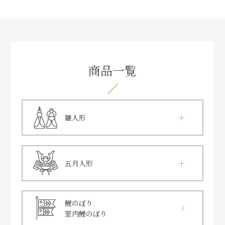
商品一覧
雛人形
五月人形
鯉のぼり
室内鯉のぼり