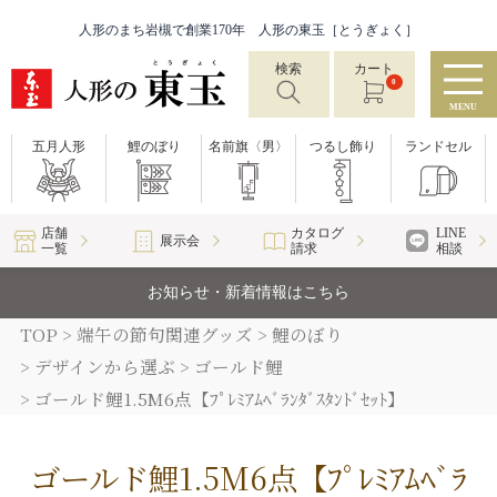
人形のまち岩槻で創業170年 人形の東玉［とうぎょく］
検索
カート
0
MENU
五月人形
鯉のぼり
名前旗〈男〉
つるし飾り
ランドセル
店舗
カタログ
LINE
展示会
一覧
請求
相談
お知らせ・新着情報はこちら
TOP
端午の節句関連グッズ
鯉のぼり
デザインから選ぶ
ゴールド鯉
ゴールド鯉1.5M6点【ﾌﾟﾚﾐｱﾑﾍﾞﾗﾝﾀﾞｽﾀﾝﾄﾞｾｯﾄ】
ゴールド鯉1.5M6点【ﾌﾟﾚﾐｱﾑﾍﾞﾗ