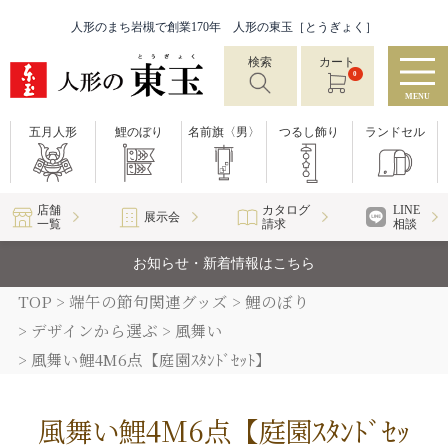
人形のまち岩槻で創業170年 人形の東玉［とうぎょく］
検索
カート
0
MENU
五月人形
鯉のぼり
名前旗〈男〉
つるし飾り
ランドセル
店舗
カタログ
LINE
展示会
一覧
請求
相談
お知らせ・新着情報はこちら
TOP
端午の節句関連グッズ
鯉のぼり
デザインから選ぶ
風舞い
風舞い鯉4M6点【庭園ｽﾀﾝﾄﾞｾｯﾄ】
風舞い鯉4M6点【庭園ｽﾀﾝﾄﾞｾｯ