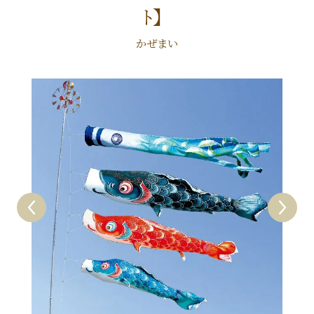
ﾄ】
かぜまい