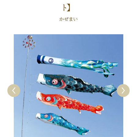
ﾄ】
かぜまい