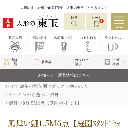
人形のまち岩槻で創業170年 人形の東玉［とうぎょく］
検索
カート
0
MENU
五月人形
鯉のぼり
名前旗〈男〉
つるし飾り
ランドセル
店舗
カタログ
LINE
展示会
一覧
請求
相談
お知らせ・新着情報はこちら
TOP
端午の節句関連グッズ
鯉のぼり
デザインから選ぶ
風舞い
風舞い鯉1.5M6点【庭園ｽﾀﾝﾄﾞｾｯﾄ】
風舞い鯉1.5M6点【庭園ｽﾀﾝﾄﾞｾｯ