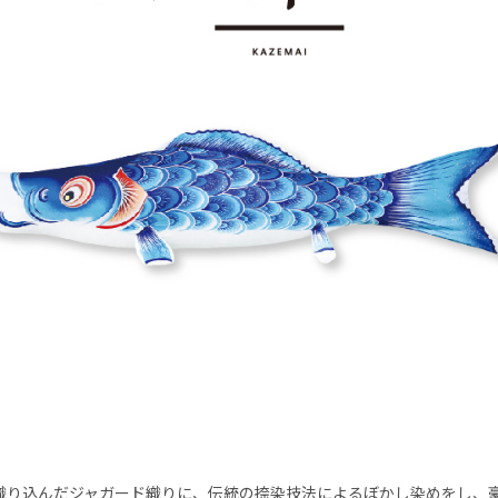
織り込んだジャガード織りに、伝統の捺染技法によるぼかし染めをし、