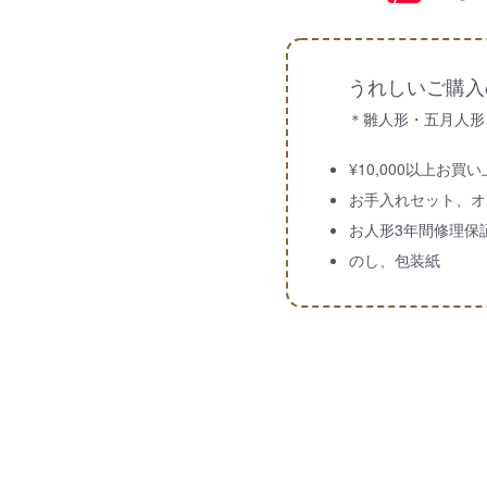
うれしいご購入
＊雛人形・五月人形
¥10,000以上お
お手入れセット、オ
お人形3年間修理保
のし、包装紙