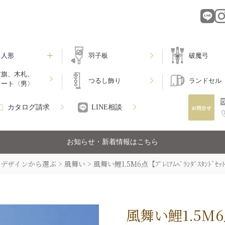
月人形
羽子板
破魔弓
前旗、木札、
つるし飾り
ランドセル
レート〈男〉
カタログ請求
LINE相談
お知らせ・新着情報はこちら
デザインから選ぶ
風舞い
風舞い鯉1.5M6点【ﾌﾟﾚﾐｱﾑﾍﾞﾗﾝﾀﾞｽﾀﾝﾄﾞｾｯ
風舞い鯉1.5M6点【