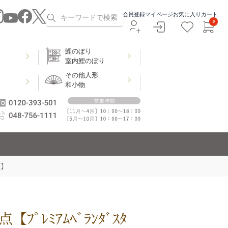
会員登録
マイページ
お気に入り
カート
0
鯉のぼり
室内鯉のぼり
その他人形
和小物
ﾄ】
ﾌﾟﾚﾐｱﾑﾍﾞﾗﾝﾀﾞｽﾀ