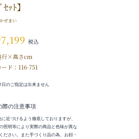
ﾄﾞｾｯﾄ】
かぜまい
97,199
税込
奥行×高さcm
ード：116-751
け日のご指定は出来ません
の際の注意事項
色に近づけるよう徹底しておりますが、
の照明等により実際の商品と色味が異な
ください。また手づくり品の為、お顔・