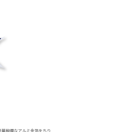
豪華絢爛なアルミ金箔をちり