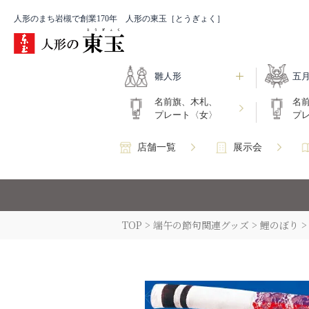
人形のまち岩槻で創業170年 人形の東玉［とうぎょく］
雛人形
五
名前旗、木札、
名
プレート〈女〉
プ
店舗一覧
展示会
TOP
端午の節句関連グッズ
鯉のぼり