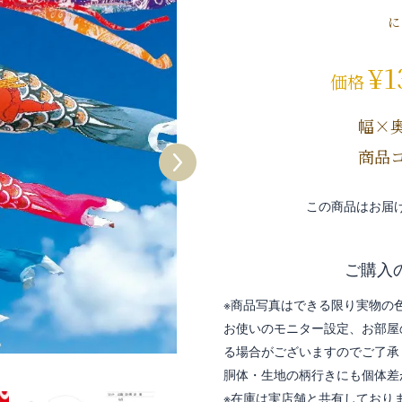
に
¥
1
価格
幅×
商品コ
この商品はお届
ご購入
※商品写真はできる限り実物の
お使いのモニター設定、お部屋
る場合がございますのでご了承
胴体・生地の柄行きにも個体差
※在庫は実店舗と共有しており