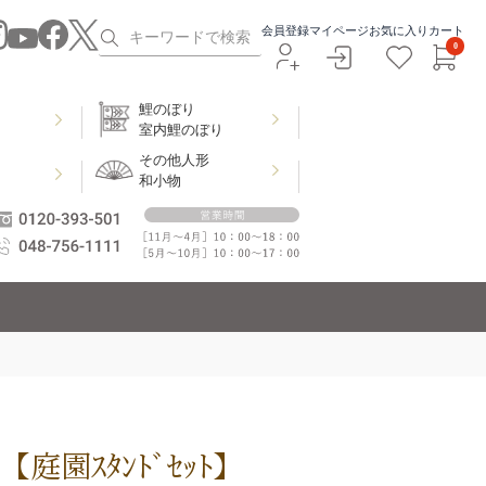
会員登録
マイページ
お気に入り
カート
0
鯉のぼり
室内鯉のぼり
その他人形
和小物
庭園ｽﾀﾝﾄﾞｾｯﾄ】