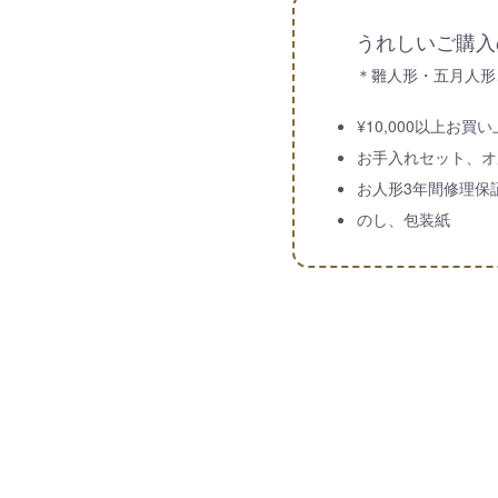
うれしいご購入
＊雛人形・五月人形
¥10,000以上お
お手入れセット、オ
お人形3年間修理保
のし、包装紙