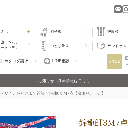
月人形
羽子板
破魔弓
前旗、木札、
つるし飾り
ランドセル
レート〈男〉
カタログ請求
LINE相談
お知らせ・新着情報はこちら
デザインから選ぶ
錦龍
錦龍鯉3M7点【庭園ｽﾀﾝﾄﾞｾｯﾄ】
錦龍鯉3M7点【