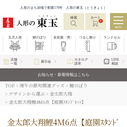
人形のまち岩槻で創業170年 人形の東玉［とうぎょく］
検索
カート
0
MENU
五月人形
鯉のぼり
名前旗〈男〉
つるし飾り
ランドセル
店舗
カタログ
LINE
展示会
一覧
請求
相談
お知らせ・新着情報はこちら
TOP
端午の節句関連グッズ
鯉のぼり
デザインから選ぶ
金太郎大翔
金太郎大翔鯉4M6点【庭園ｽﾀﾝﾄﾞｾｯﾄ】
金太郎大翔鯉4M6点【庭園ｽﾀﾝﾄﾞ