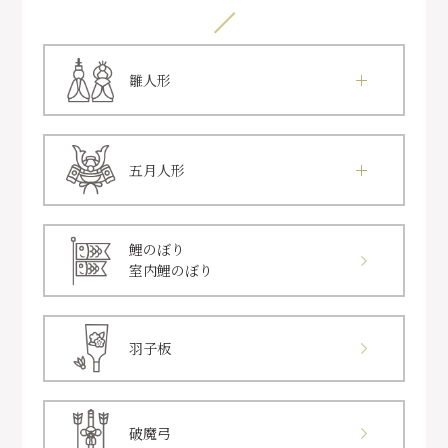
雛人形
五月人形
鯉のぼり
室内鯉のぼり
羽子板
破魔弓