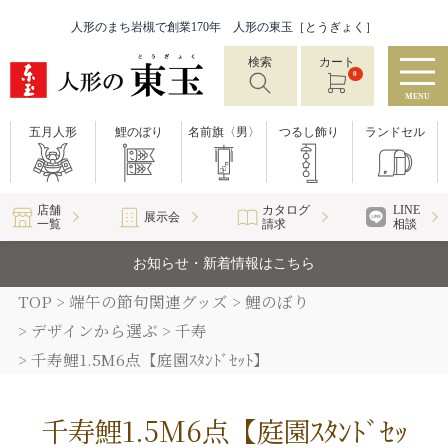
人形のまち岩槻で創業170年 人形の東玉［とうぎょく］
検索
カート
0
MENU
五月人形
鯉のぼり
名前旗〈男〉
つるし飾り
ランドセル
店舗
カタログ
LINE
展示会
一覧
請求
相談
お知らせ・新着情報はこちら
TOP
端午の節句関連グッズ
鯉のぼり
デザインから選ぶ
千寿
千寿鯉1.5M6点【庭園ｽﾀﾝﾄﾞｾｯﾄ】
千寿鯉1.5M6点【庭園ｽﾀﾝﾄﾞｾｯ