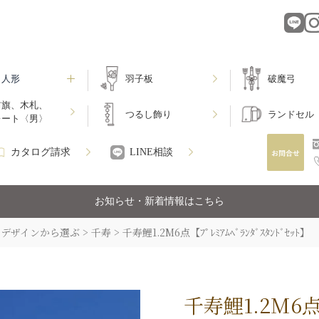
月人形
羽子板
破魔弓
前旗、木札、
つるし飾り
ランドセル
レート〈男〉
カタログ請求
LINE相談
お知らせ・新着情報はこちら
デザインから選ぶ
千寿
千寿鯉1.2M6点【ﾌﾟﾚﾐｱﾑﾍﾞﾗﾝﾀﾞｽﾀﾝﾄﾞｾｯﾄ】
千寿鯉1.2M6点【ﾌ