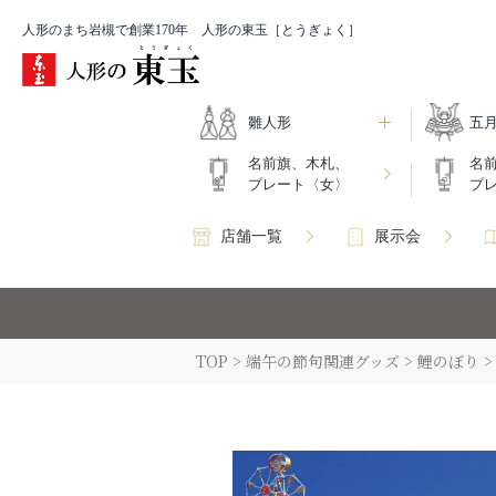
人形のまち岩槻で創業170年 人形の東玉［とうぎょく］
雛人形
五
名前旗、木札、
名
プレート〈女〉
プ
店舗一覧
展示会
TOP
端午の節句関連グッズ
鯉のぼり