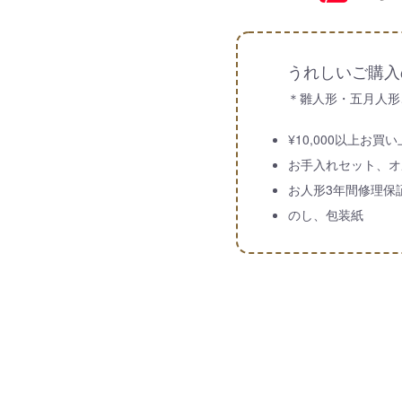
うれしいご購入
＊雛人形・五月人形
¥10,000以上お
お手入れセット、オ
お人形3年間修理保
のし、包装紙