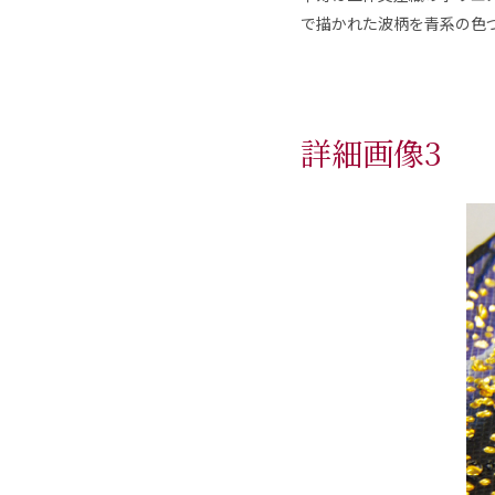
で描かれた波柄を青系の色
詳細画像3