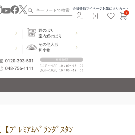
会員登録
マイページ
お気に入り
カート
0
鯉のぼり
室内鯉のぼり
その他人形
和小物
ﾟﾚﾐｱﾑﾍﾞﾗﾝﾀﾞｽﾀﾝ