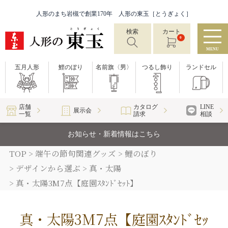
人形のまち岩槻で創業170年 人形の東玉［とうぎょく］
検索
カート
0
MENU
五月人形
鯉のぼり
名前旗〈男〉
つるし飾り
ランドセル
店舗
カタログ
LINE
展示会
一覧
請求
相談
お知らせ・新着情報はこちら
TOP
端午の節句関連グッズ
鯉のぼり
デザインから選ぶ
真・太陽
真・太陽3M7点【庭園ｽﾀﾝﾄﾞｾｯﾄ】
真・太陽3M7点【庭園ｽﾀﾝﾄﾞｾｯ