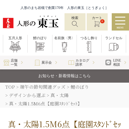
人形のまち岩槻で創業170年 人形の東玉［とうぎょく］
検索
カート
0
MENU
五月人形
鯉のぼり
名前旗〈男〉
つるし飾り
ランドセル
店舗
カタログ
LINE
展示会
一覧
請求
相談
お知らせ・新着情報はこちら
TOP
端午の節句関連グッズ
鯉のぼり
デザインから選ぶ
真・太陽
真・太陽1.5M6点【庭園ｽﾀﾝﾄﾞｾｯﾄ】
真・太陽1.5M6点【庭園ｽﾀﾝﾄﾞｾｯ