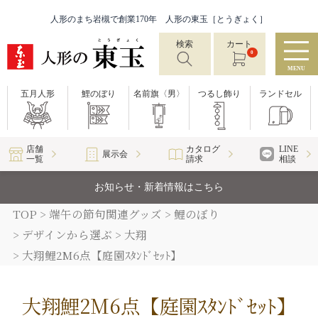
人形のまち岩槻で創業170年 人形の東玉［とうぎょく］
検索
カート
0
MENU
五月人形
鯉のぼり
名前旗〈男〉
つるし飾り
ランドセル
店舗
カタログ
LINE
展示会
一覧
請求
相談
お知らせ・新着情報はこちら
TOP
端午の節句関連グッズ
鯉のぼり
デザインから選ぶ
大翔
大翔鯉2M6点【庭園ｽﾀﾝﾄﾞｾｯﾄ】
大翔鯉2M6点【庭園ｽﾀﾝﾄﾞｾｯﾄ】