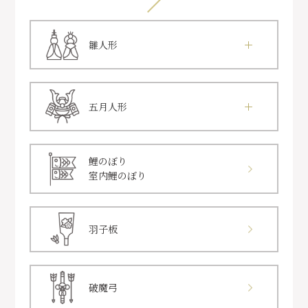
雛人形
五月人形
鯉のぼり
室内鯉のぼり
羽子板
破魔弓