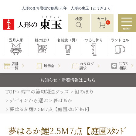
人形のまち岩槻で創業170年 人形の東玉［とうぎょく］
検索
カート
0
MENU
五月人形
鯉のぼり
名前旗〈男〉
つるし飾り
ランドセル
店舗
カタログ
LINE
展示会
一覧
請求
相談
お知らせ・新着情報はこちら
TOP
端午の節句関連グッズ
鯉のぼり
デザインから選ぶ
夢はるか
夢はるか鯉2.5M7点【庭園ｽﾀﾝﾄﾞｾｯﾄ】
夢はるか鯉2.5M7点【庭園ｽﾀﾝﾄﾞ