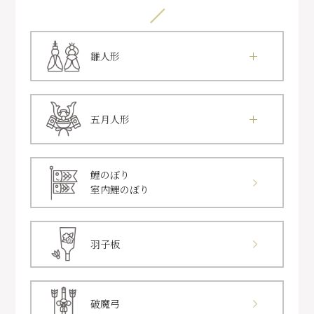
雛人形
五月人形
鯉のぼり
室内鯉のぼり
羽子板
破魔弓