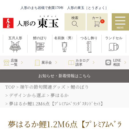
人形のまち岩槻で創業170年 人形の東玉［とうぎょく］
検索
カート
0
MENU
五月人形
鯉のぼり
名前旗〈男〉
つるし飾り
ランドセル
店舗
カタログ
LINE
展示会
一覧
請求
相談
お知らせ・新着情報はこちら
TOP
端午の節句関連グッズ
鯉のぼり
デザインから選ぶ
夢はるか
夢はるか鯉1.2M6点【ﾌﾟﾚﾐｱﾑﾍﾞﾗﾝﾀﾞｽﾀﾝﾄﾞｾｯﾄ】
夢はるか鯉1.2M6点【ﾌﾟﾚﾐｱﾑﾍﾞﾗ