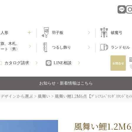
月人形
羽子板
破魔弓
前旗、木札、
つるし飾り
ランドセル
レート〈男〉
カタログ請求
LINE相談
お知らせ・新着情報はこちら
デザインから選ぶ
風舞い
風舞い鯉1.2M6点【ﾌﾟﾚﾐｱﾑﾍﾞﾗﾝﾀﾞｽﾀﾝﾄﾞｾｯ
風舞い鯉1.2M6点【