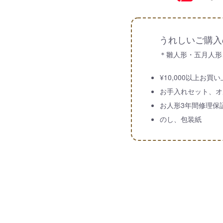
うれしいご購入
＊雛人形・五月人形
¥10,000以上お
お手入れセット、オ
お人形3年間修理保
のし、包装紙