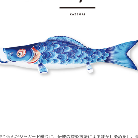
織り込んだジャガード織りに、伝統の捺染技法によるぼかし染めをし、