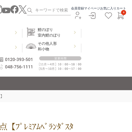
会員登録
マイページ
お気に入り
カート
0
鯉のぼり
室内鯉のぼり
その他人形
和小物
ﾄ】
ﾌﾟﾚﾐｱﾑﾍﾞﾗﾝﾀﾞｽﾀ