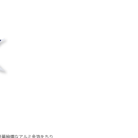
豪華絢爛なアルミ金箔をちり