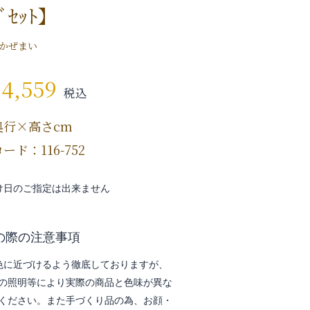
ﾄﾞｾｯﾄ】
かぜまい
84,559
税込
奥行×高さcm
ード：116-752
け日のご指定は出来ません
の際の注意事項
色に近づけるよう徹底しておりますが、
の照明等により実際の商品と色味が異な
ください。また手づくり品の為、お顔・