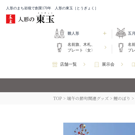
人形のまち岩槻で創業170年 人形の東玉［とうぎょく］
雛人形
五
名前旗、木札、
名
プレート〈女〉
プ
店舗一覧
展示会
TOP
端午の節句関連グッズ
鯉のぼり