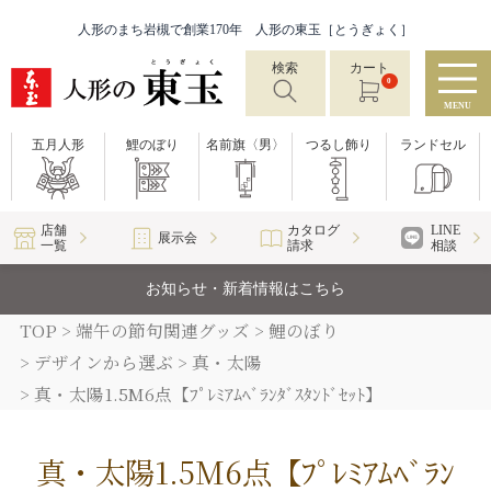
人形のまち岩槻で創業170年 人形の東玉［とうぎょく］
検索
カート
0
MENU
五月人形
鯉のぼり
名前旗〈男〉
つるし飾り
ランドセル
店舗
カタログ
LINE
展示会
一覧
請求
相談
お知らせ・新着情報はこちら
TOP
端午の節句関連グッズ
鯉のぼり
デザインから選ぶ
真・太陽
真・太陽1.5M6点【ﾌﾟﾚﾐｱﾑﾍﾞﾗﾝﾀﾞｽﾀﾝﾄﾞｾｯﾄ】
真・太陽1.5M6点【ﾌﾟﾚﾐｱﾑﾍﾞﾗﾝ