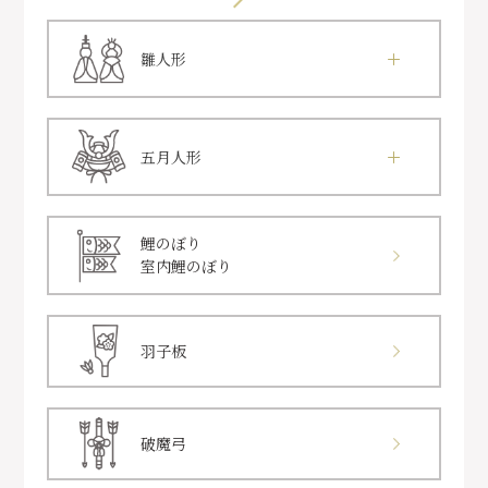
雛人形
五月人形
鯉のぼり
室内鯉のぼり
羽子板
破魔弓