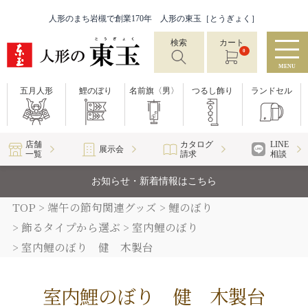
人形のまち岩槻で創業170年 人形の東玉［とうぎょく］
検索
カート
0
MENU
五月人形
鯉のぼり
名前旗〈男〉
つるし飾り
ランドセル
店舗
カタログ
LINE
展示会
一覧
請求
相談
お知らせ・新着情報はこちら
TOP
端午の節句関連グッズ
鯉のぼり
飾るタイプから選ぶ
室内鯉のぼり
室内鯉のぼり 健 木製台
室内鯉のぼり 健 木製台