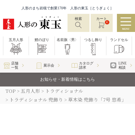
人形のまち岩槻で創業170年 人形の東玉［とうぎょく］
検索
カート
0
MENU
五月人形
鯉のぼり
名前旗〈男〉
つるし飾り
ランドセル
店舗
カタログ
LINE
展示会
一覧
請求
相談
お知らせ・新着情報はこちら
TOP
五月人形
トラディショナル
トラディショナル 兜飾り
草木染 兜飾り「7号 悠希」