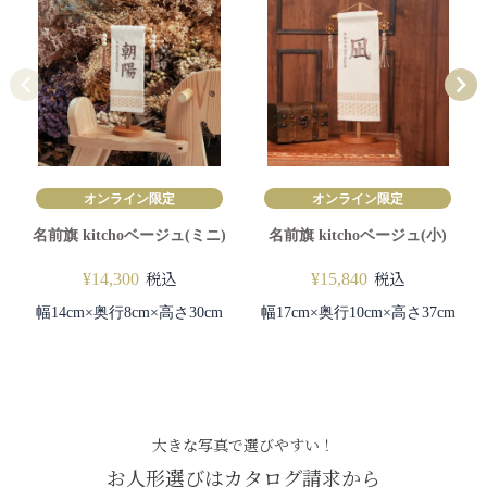
オンライン限定
オンライン限定
名前旗 kitchoベージュ(ミニ)
名前旗 kitchoベージュ(小)
税込
税込
¥
14,300
¥
15,840
幅14cm×奥行8cm×高さ30cm
幅17cm×奥行10cm×高さ37cm
大きな写真で選びやすい！
お人形選びはカタログ請求から