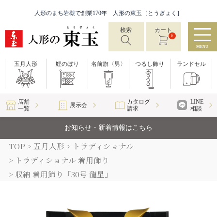
人形のまち岩槻で創業170年 人形の東玉［とうぎょく］
検索
カート
0
MENU
五月人形
鯉のぼり
名前旗〈男〉
つるし飾り
ランドセル
店舗
カタログ
LINE
展示会
一覧
請求
相談
お知らせ・新着情報はこちら
TOP
五月人形
トラディショナル
トラディショナル 着用飾り
収納 着用飾り「30号 龍星」