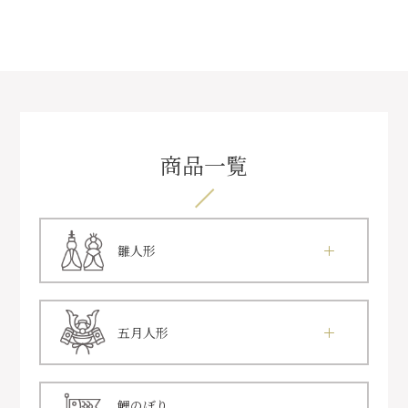
商品一覧
雛人形
五月人形
鯉のぼり