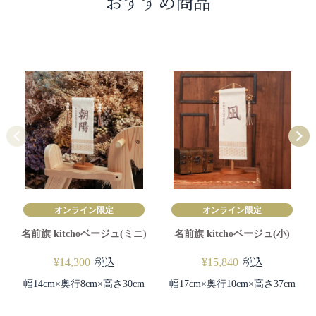
おすすめ商品
オンライン限定
オンライン限定
名前旗 kitchoベージュ(ミニ)
名前旗 kitchoベージュ(小)
税込
税込
¥
14,300
¥
15,840
幅14cm×奥行8cm×高さ30cm
幅17cm×奥行10cm×高さ37cm