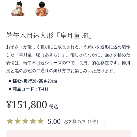
端午木目込人形「皐月童 聡」
お子さまが優しく聡明にご成長されるよう願いを造形に込め製作
した「皐月童・聡（あきら）」。優しさのなかに、強さを秘めた
表情は、端午木目込シリーズの中で「長男」的な存在です。徳川
兜と黒の紗冠の二通りの飾り方でお楽しみいただけます。
幅42×奥行28×高さ29cm
商品コード：T-411
¥
151,800
税込
5.00
お客様の声（1件） →