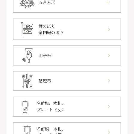
五月人形
鯉のぼり
室内鯉のぼり
羽子板
破魔弓
名前旗、木札、
プレート〈女〉
名前旗、木札、