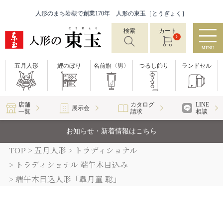
人形のまち岩槻で創業170年 人形の東玉［とうぎょく］
検索
カート
0
MENU
五月人形
鯉のぼり
名前旗〈男〉
つるし飾り
ランドセル
店舗
カタログ
LINE
展示会
一覧
請求
相談
お知らせ・新着情報はこちら
TOP
五月人形
トラディショナル
トラディショナル 端午木目込み
端午木目込人形「皐月童 聡」