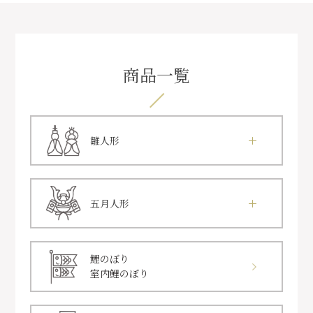
商品一覧
雛人形
五月人形
鯉のぼり
室内鯉のぼり