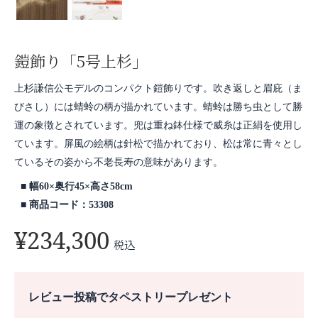
鎧飾り「5号上杉」
上杉謙信公モデルのコンパクト鎧飾りです。吹き返しと眉庇（ま
びさし）には蜻蛉の柄が描かれています。蜻蛉は勝ち虫として勝
運の象徴とされています。兜は重ね鉢仕様で威糸は正絹を使用し
ています。屏風の絵柄は針松で描かれており、松は常に青々とし
ているその姿から不老長寿の意味があります。
幅60×奥行45×高さ58cm
商品コード：53308
¥
234,300
税込
レビュー投稿でタペストリープレゼント