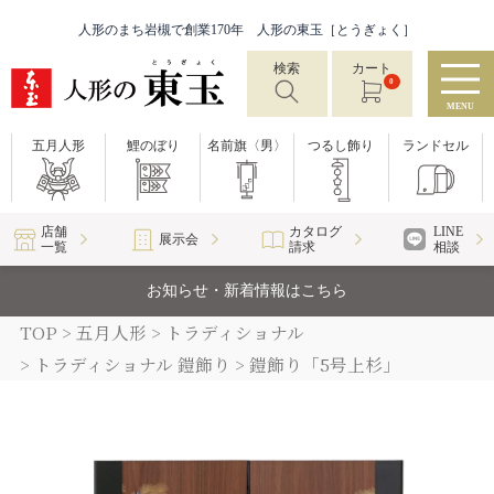
人形のまち岩槻で創業170年 人形の東玉［とうぎょく］
検索
カート
0
MENU
五月人形
鯉のぼり
名前旗〈男〉
つるし飾り
ランドセル
店舗
カタログ
LINE
展示会
一覧
請求
相談
お知らせ・新着情報はこちら
TOP
五月人形
トラディショナル
トラディショナル 鎧飾り
鎧飾り「5号上杉」