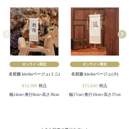
オンライン限定
オンライン限定
名前旗 kitchoベージュ(ミニ)
名前旗 kitchoベージュ(小)
税込
税込
¥
14,300
¥
15,840
幅14cm×奥行8cm×高さ30cm
幅17cm×奥行10cm×高さ37cm