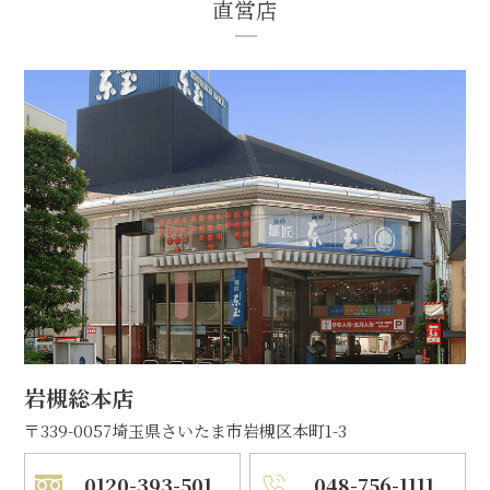
直営店
岩槻総本店
〒339-0057
埼玉県さいたま市岩槻区本町1-3
0120-393-501
048-756-1111