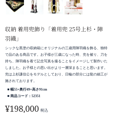
収納 着用兜飾り「着用兜 25号上杉・陣
羽織」
シックな黒塗の収納箱にオリジナルの三歳用陣羽織を飾る、独特
で品のある商品です。お子様が三歳になった時、兜を被り、刀を
持ち、陣羽織を着て記念写真を撮ることをイメージして製作いた
しました。お子様との思い出がより一層深まることと思います。
兜は上杉謙信公をモデルとしており、日輪の部分には龍の細工が
施されております。
幅55×奥行49×高さ91cm
商品コード：52351
¥
198,000
税込