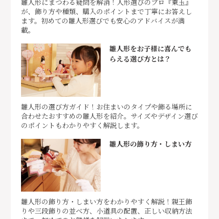
雛人形にまつわる疑問を解消！人形選びのプロ『東玉』
が、飾り方や種類、購入のポイントまで丁寧にお答えし
ます。初めての雛人形選びでも安心のアドバイスが満
載。
雛人形をお子様に喜んでも
らえる選び方とは？
雛人形の選び方ガイド！お住まいのタイプや飾る場所に
合わせたおすすめの雛人形を紹介。サイズやデザイン選び
のポイントもわかりやすく解説します。
雛人形の飾り方・しまい方
雛人形の飾り方・しまい方をわかりやすく解説！親王飾
りや三段飾りの並べ方、小道具の配置、正しい収納方法