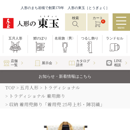
人形のまち岩槻で創業170年 人形の東玉［とうぎょく］
検索
カート
0
MENU
五月人形
鯉のぼり
名前旗〈男〉
つるし飾り
ランドセル
店舗
カタログ
LINE
展示会
一覧
請求
相談
お知らせ・新着情報はこちら
TOP
五月人形
トラディショナル
トラディショナル 着用飾り
収納 着用兜飾り「着用兜 25号上杉・陣羽織」