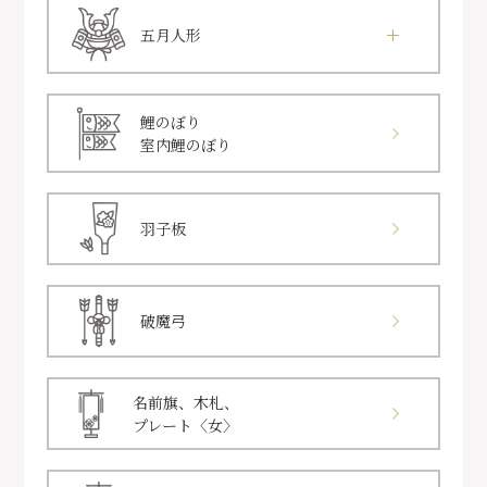
五月人形
鯉のぼり
室内鯉のぼり
羽子板
破魔弓
名前旗、木札、
プレート〈女〉