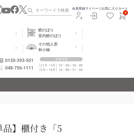
会員登録
マイページ
お気に入り
カート
0
鯉のぼり
室内鯉のぼり
その他人形
和小物
単品】櫃付き「5