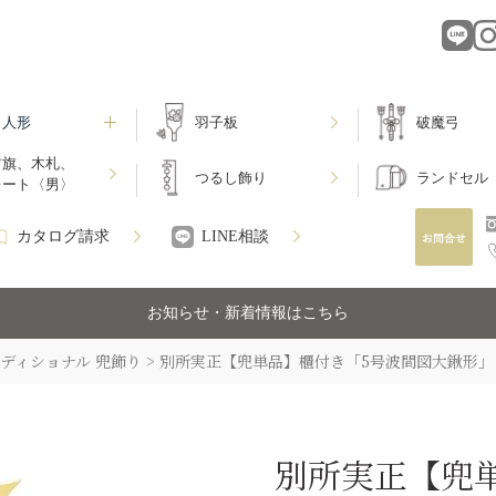
月人形
羽子板
破魔弓
前旗、木札、
つるし飾り
ランドセル
レート〈男〉
カタログ請求
LINE相談
お知らせ・新着情報はこちら
ディショナル 兜飾り
別所実正【兜単品】櫃付き「5号波間図大鍬形」
別所実正【兜