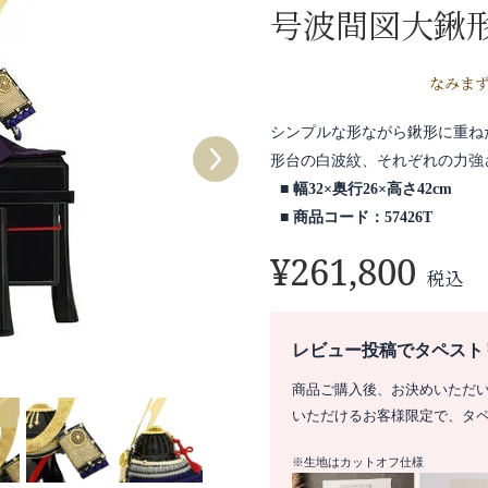
号波間図大鍬
なみま
シンプルな形ながら鍬形に重ね
形台の白波紋、それぞれの力強
幅32×奥行26×高さ42cm
商品コード：57426T
¥
261,800
税込
レビュー投稿でタペスト
商品ご購入後、お決めいただ
いただけるお客様限定で、タ
※生地はカットオフ仕様