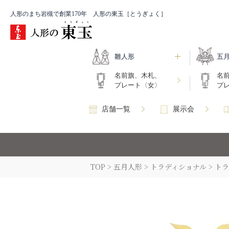
人形のまち岩槻で創業170年 人形の東玉［とうぎょく］
雛人形
五
名前旗、木札、
名
プレート〈女〉
プ
店舗一覧
展示会
TOP
五月人形
トラディショナル
トラ