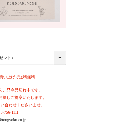
必
須
上お買い上げで送料無料
ん、只今品切れ中です。
お探しご提案いたします。
問い合わせくださいませ。
48-756-1111
@tougyoku.co.jp