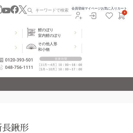
会員登録
マイページ
お気に入り
カート
0
鯉のぼり
室内鯉のぼり
その他人形
和小物
新長鍬形