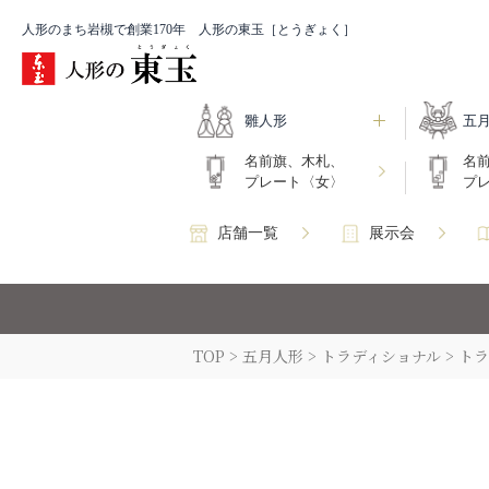
人形のまち岩槻で創業170年 人形の東玉［とうぎょく］
雛人形
五
名前旗、木札、
名
プレート〈女〉
プ
店舗一覧
展示会
TOP
五月人形
トラディショナル
トラ