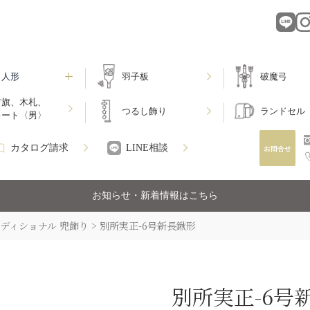
月人形
羽子板
破魔弓
前旗、木札、
つるし飾り
ランドセル
レート〈男〉
カタログ請求
LINE相談
お知らせ・新着情報はこちら
ディショナル 兜飾り
別所実正-6号新長鍬形
別所実正-6号