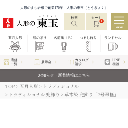
人形のまち岩槻で創業170年 人形の東玉［とうぎょく］
検索
カート
0
MENU
五月人形
鯉のぼり
名前旗〈男〉
つるし飾り
ランドセル
店舗
カタログ
LINE
展示会
一覧
請求
相談
お知らせ・新着情報はこちら
TOP
五月人形
トラディショナル
トラディショナル 兜飾り
草木染 兜飾り「7号翠極」