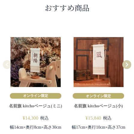
おすすめ商品
オンライン限定
オンライン限定
名前旗 kitchoベージュ(ミニ)
名前旗 kitchoベージュ(小)
税込
税込
¥
14,300
¥
15,840
幅14cm×奥行8cm×高さ30cm
幅17cm×奥行10cm×高さ37cm