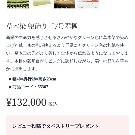
草木染 兜飾り「7号翠極」
新緑の生命力を感じさせるさわやかなグリーン色に草木染で染め
上げた威し糸の兜が映えるよう屏風にもグリーン色の和紙を使
い、草木染の兜がより美しく全体から伝わるようになっておりま
す。木目の菱形台がリビングに調和しながら、端午の節句を華や
かに演出します。
幅40×奥行28×高さ23cm
商品コード：55307
¥
132,000
税込
レビュー投稿でタペストリープレゼント