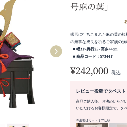
号麻の葉」
鍬形に打ちこまれた麻の葉の模
の無事な成長を祈るご家族の強
幅31×奥行25×高さ44cm
商品コード：57344T
¥
242,000
税込
レビュー投稿でタペスト
商品ご購入後、お決めいただ
いただけるお客様限定で、タ
※生地はカットオフ仕様