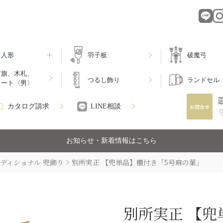
月人形
羽子板
破魔弓
前旗、木札、
つるし飾り
ランドセル
レート〈男〉
カタログ請求
LINE相談
お知らせ・新着情報はこちら
ディショナル 兜飾り
別所実正 【兜単品】櫃付き「5号麻の葉」
別所実正 【兜