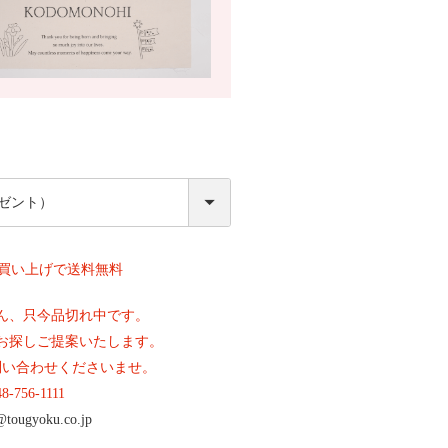
必
須
上お買い上げで送料無料
ん、只今品切れ中です。
お探しご提案いたします。
問い合わせくださいませ。
48-756-1111
@tougyoku.co.jp