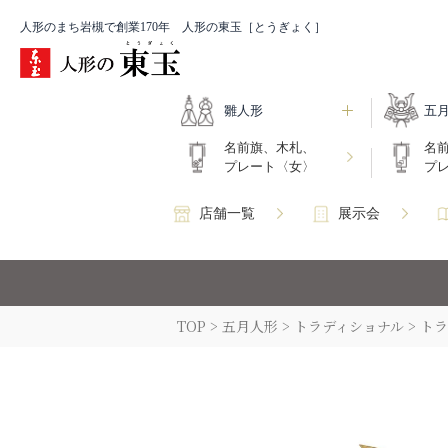
人形のまち岩槻で創業170年 人形の東玉［とうぎょく］
雛人形
五
名前旗、木札、
名
プレート〈女〉
プ
店舗一覧
展示会
TOP
五月人形
トラディショナル
トラ