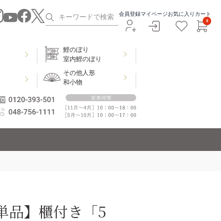
会員登録
マイページ
お気に入り
カート
0
鯉のぼり
室内鯉のぼり
その他人形
和小物
単品】櫃付き「5