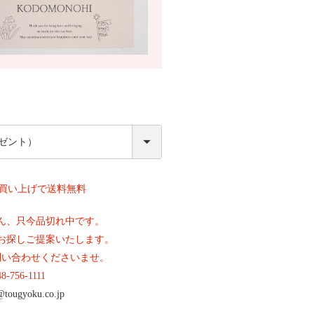
必
須
上お買い上げで送料無料
ん、只今品切れ中です。
お探しご提案いたします。
問い合わせくださいませ。
48-756-1111
@tougyoku.co.jp