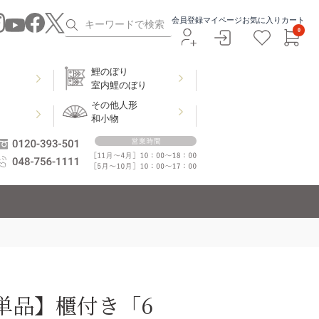
会員登録
マイページ
お気に入り
カート
0
鯉のぼり
室内鯉のぼり
その他人形
和小物
」
単品】櫃付き「6