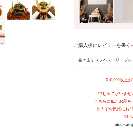
ご購入後にレビューを書く
(
¥10,000以
)
申し訳ございませ
こちらに似たお品を
どうぞお気軽にお
Tel.
0
otoiawase