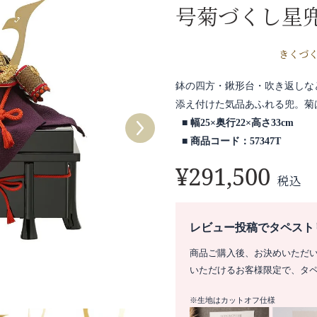
号菊づくし星
きくづ
鉢の四方・鍬形台・吹き返しな
添え付けた気品あふれる兜。菊
幅25×奥行22×高さ33cm
商品コード：57347T
¥
291,500
税込
レビュー投稿でタペスト
商品ご購入後、お決めいただ
いただけるお客様限定で、タ
※生地はカットオフ仕様