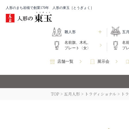
人形のまち岩槻で創業170年 人形の東玉［とうぎょく］
雛人形
五
名前旗、木札、
名
プレート〈女〉
プ
店舗一覧
展示会
TOP
五月人形
トラディショナル
トラ