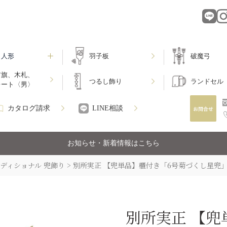
月人形
羽子板
破魔弓
前旗、木札、
つるし飾り
ランドセル
レート〈男〉
カタログ請求
LINE相談
お知らせ・新着情報はこちら
ディショナル 兜飾り
別所実正 【兜単品】櫃付き「6号菊づくし星兜
別所実正 【兜