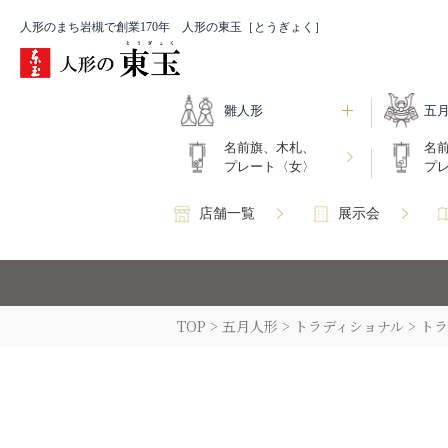
人形のまち岩槻で創業170年 人形の東玉［とうぎょく］
雛人形
五
名前旗、木札、
名
プレート〈女〉
プ
店舗一覧
展示会
TOP
五月人形
トラディショナル
トラ