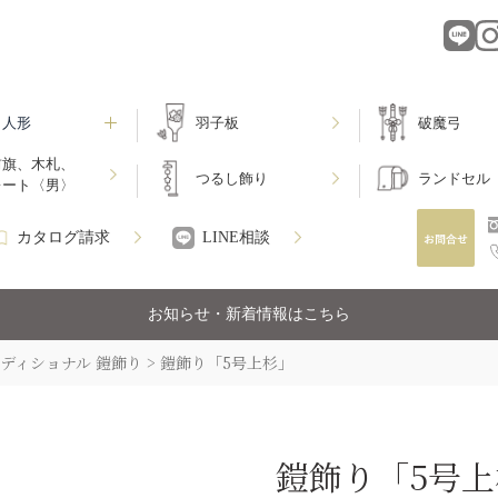
月人形
羽子板
破魔弓
前旗、木札、
つるし飾り
ランドセル
レート〈男〉
カタログ請求
LINE相談
お知らせ・新着情報はこちら
ディショナル 鎧飾り
鎧飾り「5号上杉」
鎧飾り「5号