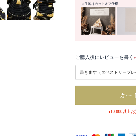
※生地はカットオフ仕様
ご購入後にレビューを書く
(
カー
)
¥10,000以