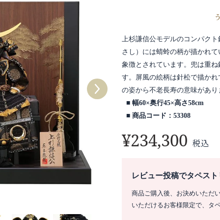
上杉謙信公モデルのコンパクト
さし）には蜻蛉の柄が描かれて
象徴とされています。兜は重ね
す。屏風の絵柄は針松で描かれ
の姿から不老長寿の意味があり
幅60×奥行45×高さ58cm
商品コード：53308
¥
234,300
税込
レビュー投稿でタペスト
商品ご購入後、お決めいただ
いただけるお客様限定で、タ