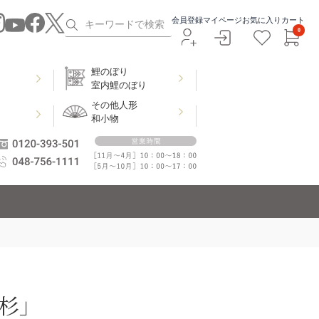
会員登録
マイページ
お気に入り
カート
0
鯉のぼり
室内鯉のぼり
その他人形
和小物
上杉」