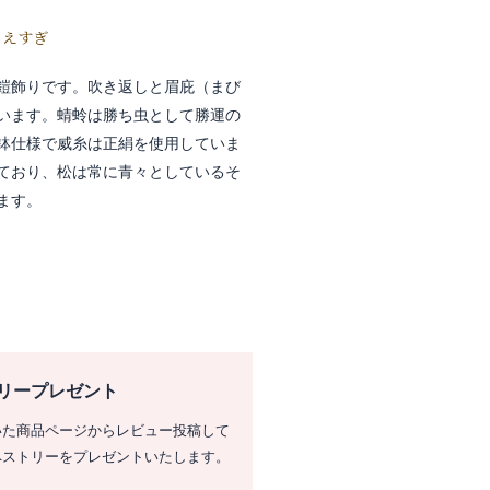
うえすぎ
鎧飾りです。吹き返しと眉庇（まび
います。蜻蛉は勝ち虫として勝運の
鉢仕様で威糸は正絹を使用していま
ており、松は常に青々としているそ
ます。
リープレゼント
いた商品ページからレビュー投稿して
ペストリーをプレゼントいたします。