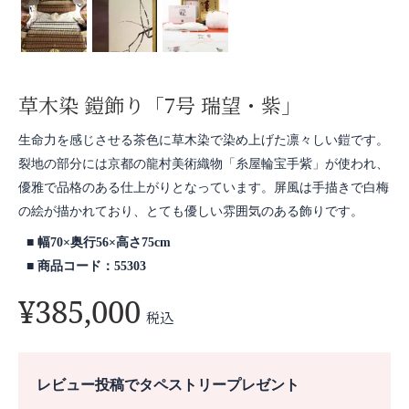
草木染 鎧飾り「7号 瑞望・紫」
生命力を感じさせる茶色に草木染で染め上げた凛々しい鎧です。
裂地の部分には京都の龍村美術織物「糸屋輪宝手紫」が使われ、
優雅で品格のある仕上がりとなっています。屏風は手描きで白梅
の絵が描かれており、とても優しい雰囲気のある飾りです。
幅70×奥行56×高さ75cm
商品コード：55303
¥
385,000
税込
レビュー投稿でタペストリープレゼント