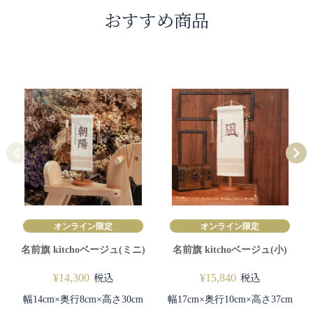
おすすめ商品
オンライン限定
オンライン限定
名前旗 kitchoベージュ(ミニ)
名前旗 kitchoベージュ(小)
税込
税込
¥
14,300
¥
15,840
幅14cm×奥行8cm×高さ30cm
幅17cm×奥行10cm×高さ37cm