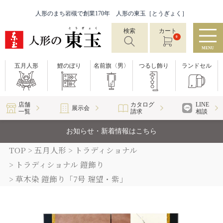
人形のまち岩槻で創業170年 人形の東玉［とうぎょく］
検索
カート
0
MENU
五月人形
鯉のぼり
名前旗〈男〉
つるし飾り
ランドセル
店舗
カタログ
LINE
展示会
一覧
請求
相談
お知らせ・新着情報はこちら
TOP
五月人形
トラディショナル
トラディショナル 鎧飾り
草木染 鎧飾り「7号 瑞望・紫」