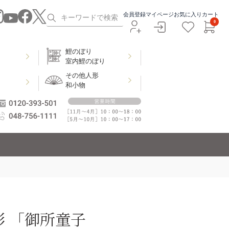
会員登録
マイページ
お気に入り
カート
0
鯉のぼり
室内鯉のぼり
その他人形
和小物
 「御所童子