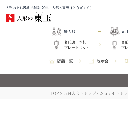
人形のまち岩槻で創業170年 人形の東玉［とうぎょく］
雛人形
五
名前旗、木札、
名
プレート〈女〉
プ
店舗一覧
展示会
TOP
五月人形
トラディショナル
トラ