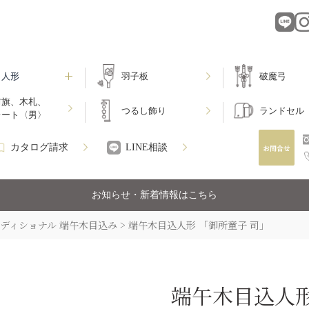
月人形
羽子板
破魔弓
前旗、木札、
つるし飾り
ランドセル
レート〈男〉
カタログ請求
LINE相談
お知らせ・新着情報はこちら
ディショナル 端午木目込み
端午木目込人形 「御所童子 司」
端午木目込人形