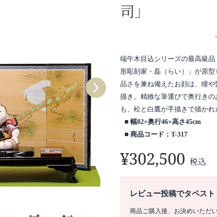
司」
端午木目込シリーズの最高級品
形彫刻家・磊（らい）」が原型
品さを兼ね備えたお顔は、瞳や
描き。精緻な筆運びで奥行きの
も、松と白鷹が手描きで描かれ
幅82×奥行46×高さ45cm
商品コード：T-317
¥
302,500
税込
レビュー投稿でタペスト
商品ご購入後、お決めいただ