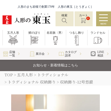
人形のまち岩槻で創業170年 人形の東玉［とうぎょく］
検索
カート
0
MENU
五月人形
鯉のぼり
名前旗〈男〉
つるし飾り
ランドセル
店舗
カタログ
LINE
展示会
一覧
請求
相談
お知らせ・新着情報はこちら
TOP
五月人形
トラディショナル
トラディショナル 収納飾り
収納飾り-12号悠銀