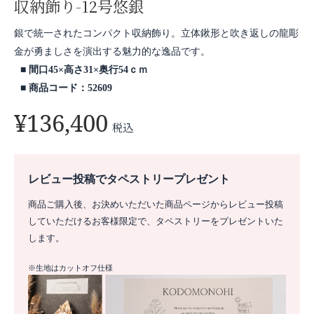
収納飾り-12号悠銀
銀で統一されたコンパクト収納飾り。立体鍬形と吹き返しの龍彫
金が勇ましさを演出する魅力的な逸品です。
間口45×高さ31×奥行54ｃｍ
商品コード：52609
¥
136,400
税込
レビュー投稿でタペストリープレゼント
商品ご購入後、お決めいただいた商品ページからレビュー投稿
していただけるお客様限定で、タペストリーをプレゼントいた
します。
※生地はカットオフ仕様