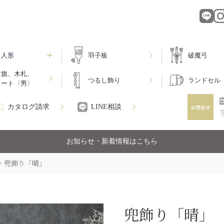
月人形
羽子板
破魔弓
前旗、木札、
つるし飾り
ランドセル
レート〈男〉
カタログ請求
LINE相談
お知らせ・新着情報はこちら
兜飾り「晴」
兜飾り「晴」