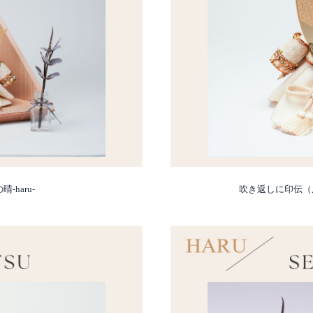
haru-
吹き返しに印伝（