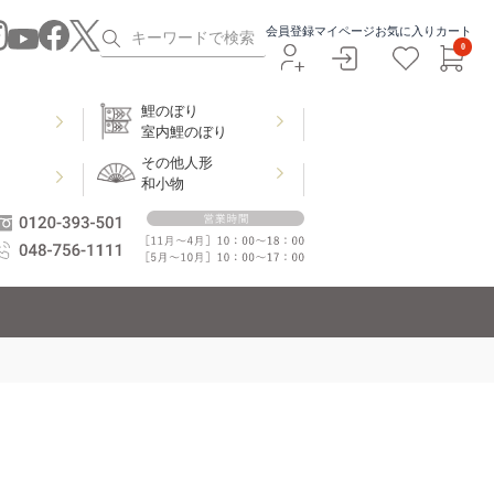
会員登録
マイページ
お気に入り
カート
0
鯉のぼり
室内鯉のぼり
その他人形
和小物