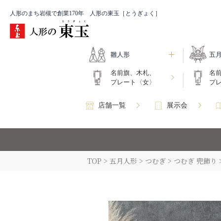
人形のまち岩槻で創業170年 人形の東玉［とうぎょく］
雛人形
五
名前旗、木札、
名
プレート〈女〉
プ
店舗一覧
展示会
TOP
五月人形
つむぎ
つむぎ 兜飾り