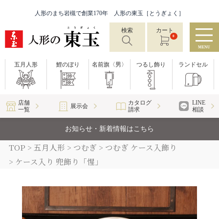
人形のまち岩槻で創業170年 人形の東玉［とうぎょく］
検索
カート
0
MENU
五月人形
鯉のぼり
名前旗〈男〉
つるし飾り
ランドセル
店舗
カタログ
LINE
展示会
一覧
請求
相談
お知らせ・新着情報はこちら
TOP
五月人形
つむぎ
つむぎ ケース入飾り
ケース入り 兜飾り「惺」