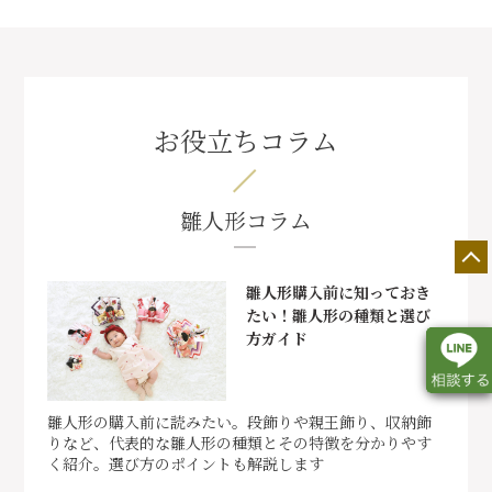
お役立ちコラム
雛人形コラム
雛人形購入前に知っておき
たい！雛人形の種類と選び
方ガイド
雛人形の購入前に読みたい。段飾りや親王飾り、収納飾
りなど、代表的な雛人形の種類とその特徴を分かりやす
店舗一覧
展示会情報
カタログ請求
く紹介。選び方のポイントも解説します