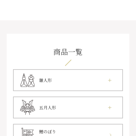
商品一覧
雛人形
五月人形
鯉のぼり