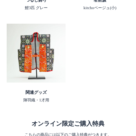
つるし飾り
名前旗
鯉3匹 グレー
kitchoベージュ(小)
関連グッズ
陣羽織・1才用
オンライン限定ご購入特典
こちらの商品には以下のご購入特典がつきます。