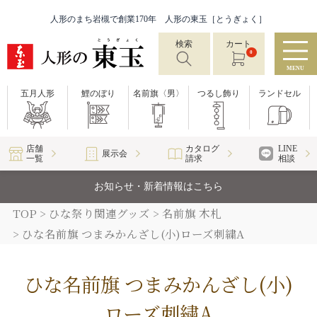
人形のまち岩槻で創業170年 人形の東玉［とうぎょく］
検索
カート
0
MENU
五月人形
鯉のぼり
名前旗〈男〉
つるし飾り
ランドセル
店舗
カタログ
LINE
展示会
一覧
請求
相談
お知らせ・新着情報はこちら
TOP
ひな祭り関連グッズ
名前旗 木札
ひな名前旗 つまみかんざし(小)ローズ刺繍A
ひな名前旗 つまみかんざし(小)
ローズ刺繍A