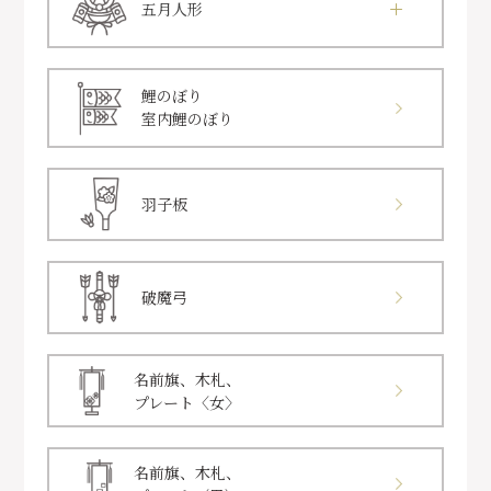
五月人形
鯉のぼり
室内鯉のぼり
羽子板
破魔弓
名前旗、木札、
プレート〈女〉
名前旗、木札、