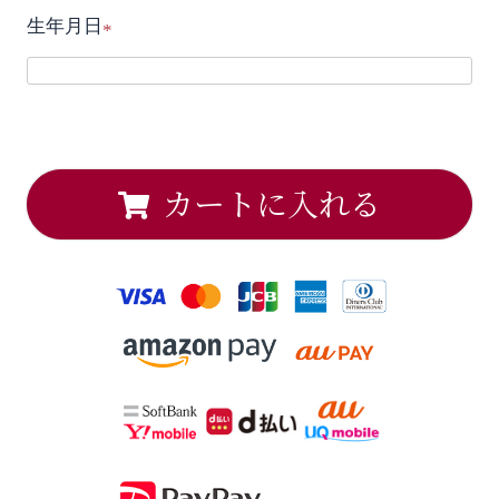
生年月日
須
(
)
必
須
)
カートに入れる