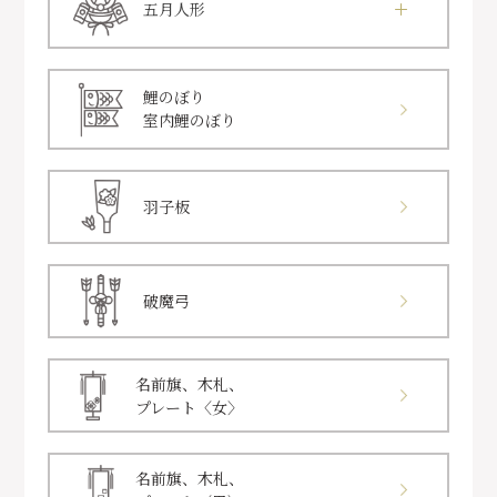
五月人形
鯉のぼり
室内鯉のぼり
羽子板
破魔弓
名前旗、木札、
プレート〈女〉
名前旗、木札、