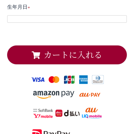
生年月日
須
(
)
必
須
)
カートに入れる