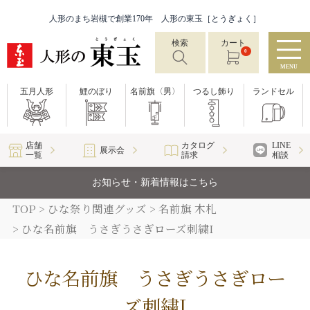
人形のまち岩槻で創業170年 人形の東玉［とうぎょく］
検索
カート
0
MENU
五月人形
鯉のぼり
名前旗〈男〉
つるし飾り
ランドセル
店舗
カタログ
LINE
展示会
一覧
請求
相談
お知らせ・新着情報はこちら
TOP
ひな祭り関連グッズ
名前旗 木札
ひな名前旗 うさぎうさぎローズ刺繍I
ひな名前旗 うさぎうさぎロー
ズ刺繍I