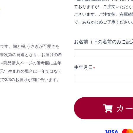
ておりますが、ご注文いただく
ございます。ご注文後、在庫確
で、あらかじめご了承ください
お名前（下の名前のみご記
です。鞠と桜,うさぎが可愛さを
出来次第の発送となり、お届けの希
) ※商品購入ページの備考欄に生年
生年月日
和元年生まれの場合は一年ではなく
(
注文で3/3のお届けが間に合います。
必
須
カ
)