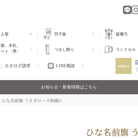
月人形
羽子板
破魔弓
前旗、木札、
つるし飾り
ランドセル
レート〈男〉
カタログ請求
LINE相談
お知らせ・新着情報はこちら
ひな名前旗 うさぎローズ刺繍G
ひな名前旗 