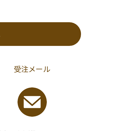
れ
受注メール