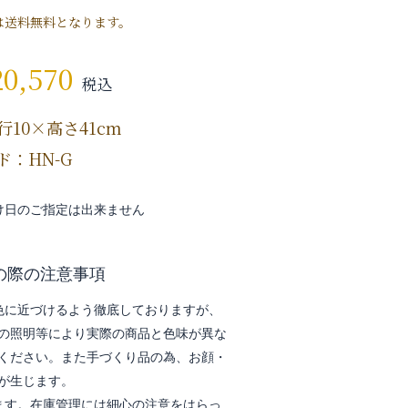
は送料無料となります。
20,570
税込
行10×高さ41cm
ド：HN-G
け日のご指定は出来ません
の際の注意事項
色に近づけるよう徹底しておりますが、
の照明等により実際の商品と色味が異な
ください。また手づくり品の為、お顔・
が生じます。
ます。在庫管理には細心の注意をはらっ