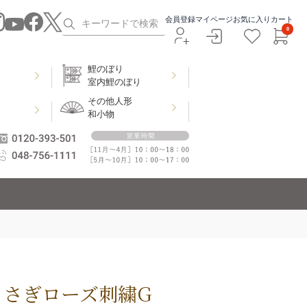
会員登録
マイページ
お気に入り
カート
0
鯉のぼり
室内鯉のぼり
その他人形
和小物
うさぎローズ刺繍G