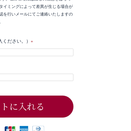
タイミングによって差異が生じる場合が
認を行いメールにてご連絡いたしますの
。
入ください。）
(
必
須
)
ートに入れる