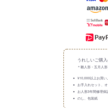
うれしいご購入
＊雛人形・五月人形
¥10,000以上お
お手入れセット、オ
お人形3年間修理保
のし、包装紙