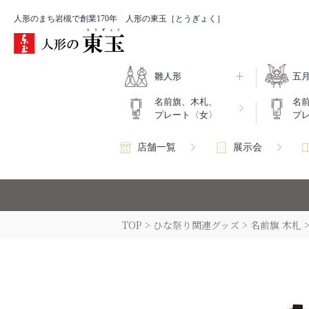
人形のまち岩槻で創業170年 人形の東玉［とうぎょく］
雛人形
五
名前旗、木札、
名
プレート〈女〉
プ
店舗一覧
展示会
TOP
ひな祭り関連グッズ
名前旗 木札