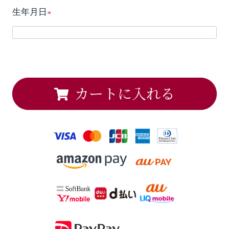
生年月日
須
(
)
必
須
)
カートに入れる