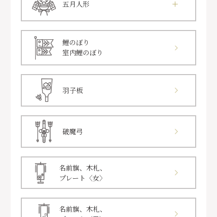
五月人形
鯉のぼり
室内鯉のぼり
羽子板
破魔弓
名前旗、木札、
プレート〈女〉
名前旗、木札、