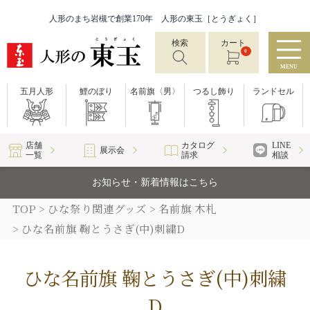
人形のまち岩槻で創業170年 人形の東玉［とうぎょく］
検索
カート
0
MENU
五月人形
鯉のぼり
名前旗〈男〉
つるし飾り
ランドセル
店舗
カタログ
LINE
展示会
一覧
請求
相談
お知らせ・新着情報はこちら
TOP
ひな祭り関連グッズ
名前旗 木札
ひな名前旗 鞠とうさぎ(中)刺繍D
ひな名前旗 鞠とうさぎ(中)刺繍
D