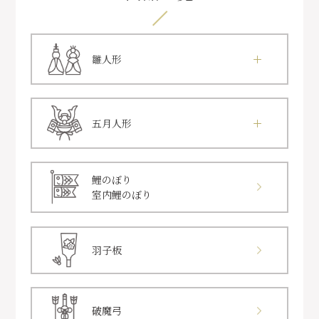
雛人形
五月人形
鯉のぼり
室内鯉のぼり
羽子板
破魔弓