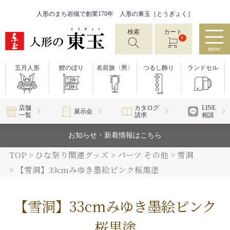
人形のまち岩槻で創業170年 人形の東玉［とうぎょく］
検索
カート
0
MENU
五月人形
鯉のぼり
名前旗〈男〉
つるし飾り
ランドセル
店舗
カタログ
LINE
展示会
一覧
請求
相談
お知らせ・新着情報はこちら
TOP
ひな祭り関連グッズ
パーツ その他
雪洞
【雪洞】33cmみゆき墨絵ピンク桜黒塗
【雪洞】33cmみゆき墨絵ピンク
桜黒塗