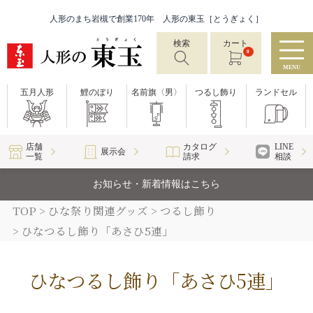
人形のまち岩槻で創業170年 人形の東玉［とうぎょく］
検索
カート
0
MENU
五月人形
鯉のぼり
名前旗〈男〉
つるし飾り
ランドセル
店舗
カタログ
LINE
展示会
一覧
請求
相談
お知らせ・新着情報はこちら
TOP
ひな祭り関連グッズ
つるし飾り
ひなつるし飾り「あさひ5連」
ひなつるし飾り「あさひ5連」