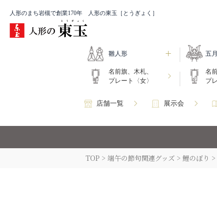
人形のまち岩槻で創業170年 人形の東玉［とうぎょく］
雛人形
五
名前旗、木札、
名
プレート〈女〉
プ
店舗一覧
展示会
TOP
端午の節句関連グッズ
鯉のぼり