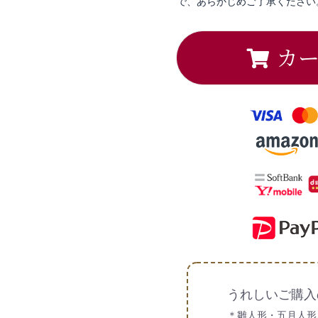
で、あらかじめご了承ください
カ
うれしいご購入
＊雛人形・五月人形