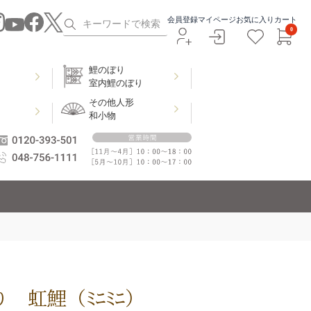
会員登録
マイページ
お気に入り
カート
0
鯉のぼり
室内鯉のぼり
その他人形
和小物
 虹鯉（ﾐﾆﾐﾆ）