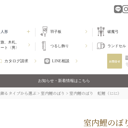
月人形
羽子板
破魔弓
前旗、木札、
つるし飾り
ランドセル
レート〈男〉
カタログ請求
LINE相談
お知らせ・新着情報はこちら
飾るタイプから選ぶ
室内鯉のぼり
室内鯉のぼり 虹鯉（ﾐﾆﾐﾆ）
室内鯉のぼり